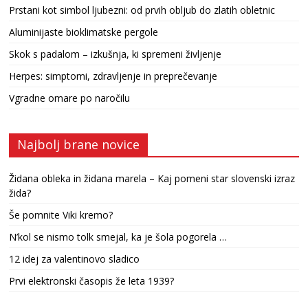
Prstani kot simbol ljubezni: od prvih obljub do zlatih obletnic
Aluminijaste bioklimatske pergole
Skok s padalom – izkušnja, ki spremeni življenje
Herpes: simptomi, zdravljenje in preprečevanje
Vgradne omare po naročilu
Najbolj brane novice
Židana obleka in židana marela – Kaj pomeni star slovenski izraz
žida?
Še pomnite Viki kremo?
N’kol se nismo tolk smejal, ka je šola pogorela …
12 idej za valentinovo sladico
Prvi elektronski časopis že leta 1939?