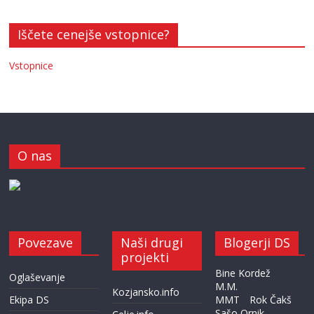
Iščete cenejše vstopnice?
Vstopnice
O nas
Povezave
Naši drugi
Blogerji DS
projekti
Bine Kordež
Oglaševanje
M.M.
Kozjansko.info
Ekipa DS
MMT
Rok Čakš
Sašo Ornik