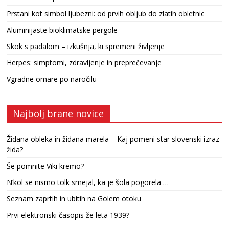
Prstani kot simbol ljubezni: od prvih obljub do zlatih obletnic
Aluminijaste bioklimatske pergole
Skok s padalom – izkušnja, ki spremeni življenje
Herpes: simptomi, zdravljenje in preprečevanje
Vgradne omare po naročilu
Najbolj brane novice
Židana obleka in židana marela – Kaj pomeni star slovenski izraz
žida?
Še pomnite Viki kremo?
N’kol se nismo tolk smejal, ka je šola pogorela …
Seznam zaprtih in ubitih na Golem otoku
Prvi elektronski časopis že leta 1939?