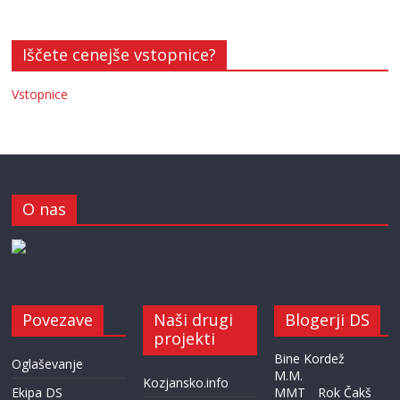
Iščete cenejše vstopnice?
Vstopnice
O nas
Povezave
Naši drugi
Blogerji DS
projekti
Bine Kordež
Oglaševanje
M.M.
Kozjansko.info
Ekipa DS
MMT
Rok Čakš