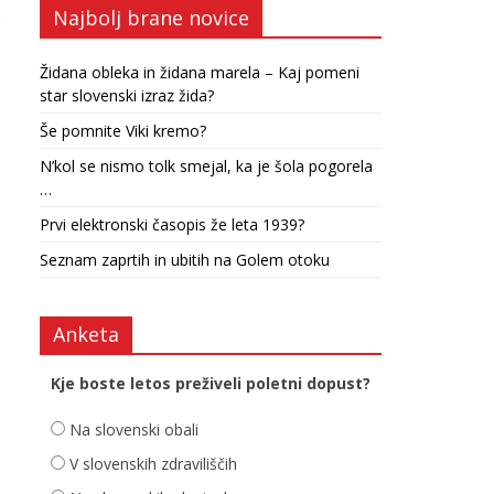
Najbolj brane novice
Židana obleka in židana marela – Kaj pomeni
star slovenski izraz žida?
Še pomnite Viki kremo?
N’kol se nismo tolk smejal, ka je šola pogorela
…
Prvi elektronski časopis že leta 1939?
Seznam zaprtih in ubitih na Golem otoku
Anketa
Kje boste letos preživeli poletni dopust?
Na slovenski obali
V slovenskih zdraviliščih