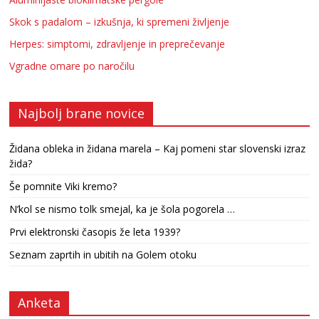
Skok s padalom – izkušnja, ki spremeni življenje
Herpes: simptomi, zdravljenje in preprečevanje
Vgradne omare po naročilu
Najbolj brane novice
Židana obleka in židana marela – Kaj pomeni star slovenski izraz
žida?
Še pomnite Viki kremo?
N’kol se nismo tolk smejal, ka je šola pogorela …
Prvi elektronski časopis že leta 1939?
Seznam zaprtih in ubitih na Golem otoku
Anketa