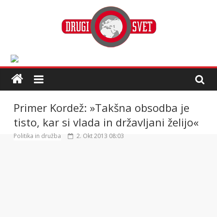
Primer Kordež: »Takšna obsodba je
tisto, kar si vlada in drža­vljani želijo«
Politika in družba
2. Okt 2013 08:03