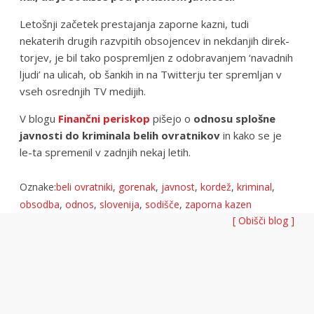
Leto­šnji zače­tek pre­sta­ja­nja zaporne kazni, tudi
nekaterih drugih razvpitih obso­jen­cev in nek­da­njih direk­
tor­jev, je bil tako pospre­mljen z odo­bra­va­njem ‘nava­dnih
ljudi’ na uli­cah, ob šan­kih in na Twitterju ter spre­mljan v
vseh osrednjih TV medijih.
V blogu
Finančni periskop
pišejo o
odnosu splo­šne
jav­no­sti do krimi­nala belih ovratni­kov
in kako se je
le-ta spremenil v zadnjih nekaj letih.
Oznake:
beli ovratniki
,
gorenak
,
javnost
,
kordež
,
kriminal
,
obsodba
,
odnos
,
slovenija
,
sodišče
,
zaporna kazen
[ Obišči blog ]