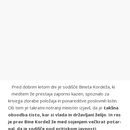
Pred dobrim letom dni je sodišče Bineta Kordeža, ki
medtem že prestaja zaporno kazen, spoznalo za
krivega zlorabe položaja in ponareditve poslovnih listin.
Ob tem je takratni notranji minister izjavil, da je
takšna
obsodba tisto, kar si vlada in državljani želijo. In res
je prav Bine Kordež že med soje­njem več­krat potar­
nal, da je sodi­šče pod pri­ti­skom javnosti.