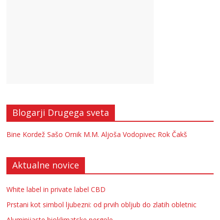
Blogarji Drugega sveta
Bine Kordež
Sašo Ornik
M.M.
Aljoša Vodopivec
Rok Čakš
Aktualne novice
White label in private label CBD
Prstani kot simbol ljubezni: od prvih obljub do zlatih obletnic
Aluminijaste bioklimatske pergole