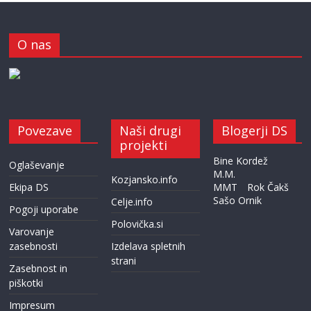
O nas
Povezave
Naši drugi
Blogerji DS
projekti
Bine Kordež
Oglaševanje
M.M.
Kozjansko.info
Ekipa DS
MMT
Rok Čakš
Sašo Ornik
Celje.info
Pogoji uporabe
Polovička.si
Varovanje
zasebnosti
Izdelava spletnih
strani
Zasebnost in
piškotki
Impresum