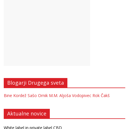
Blogarji Drugega sveta
Bine Kordež
Sašo Ornik
M.M.
Aljoša Vodopivec
Rok Čakš
Aktualne novice
White label in private label CBD