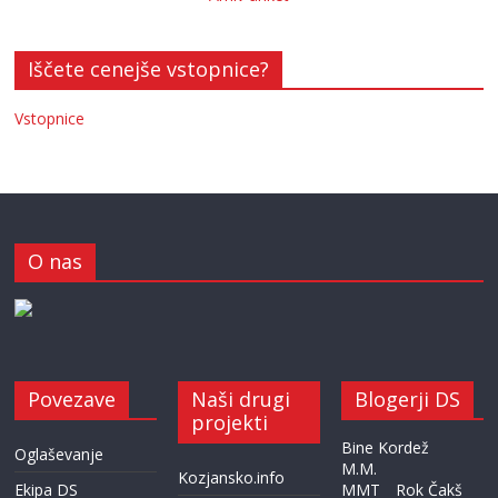
Iščete cenejše vstopnice?
Vstopnice
O nas
Povezave
Naši drugi
Blogerji DS
projekti
Bine Kordež
Oglaševanje
M.M.
Kozjansko.info
Ekipa DS
MMT
Rok Čakš