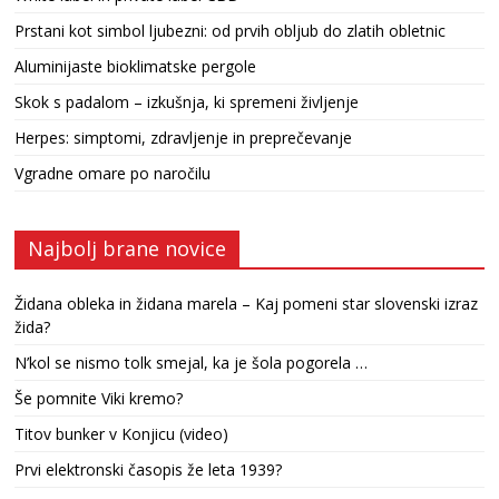
Prstani kot simbol ljubezni: od prvih obljub do zlatih obletnic
Aluminijaste bioklimatske pergole
Skok s padalom – izkušnja, ki spremeni življenje
Herpes: simptomi, zdravljenje in preprečevanje
Vgradne omare po naročilu
Najbolj brane novice
Židana obleka in židana marela – Kaj pomeni star slovenski izraz
žida?
N’kol se nismo tolk smejal, ka je šola pogorela …
Še pomnite Viki kremo?
Titov bunker v Konjicu (video)
Prvi elektronski časopis že leta 1939?