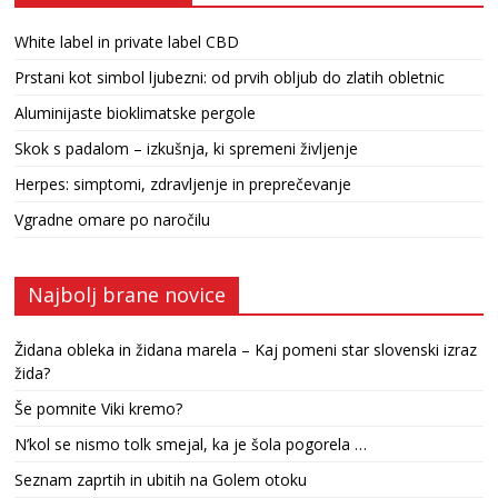
White label in private label CBD
Prstani kot simbol ljubezni: od prvih obljub do zlatih obletnic
Aluminijaste bioklimatske pergole
Skok s padalom – izkušnja, ki spremeni življenje
Herpes: simptomi, zdravljenje in preprečevanje
Vgradne omare po naročilu
Najbolj brane novice
Židana obleka in židana marela – Kaj pomeni star slovenski izraz
žida?
Še pomnite Viki kremo?
N’kol se nismo tolk smejal, ka je šola pogorela …
Seznam zaprtih in ubitih na Golem otoku