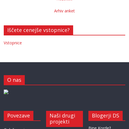
Arhiv anket
Iščete cenejše vstopnice?
Vstopnice
O nas
Povezave
Naši drugi
Blogerji DS
projekti
Bine Kordež