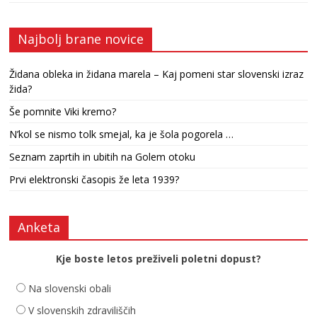
Najbolj brane novice
Židana obleka in židana marela – Kaj pomeni star slovenski izraz
žida?
Še pomnite Viki kremo?
N’kol se nismo tolk smejal, ka je šola pogorela …
Seznam zaprtih in ubitih na Golem otoku
Prvi elektronski časopis že leta 1939?
Anketa
Kje boste letos preživeli poletni dopust?
Na slovenski obali
V slovenskih zdraviliščih