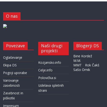
O nas
Povezave
Naši drugi
Blogerji DS
projekti
Bine Kordež
Oglaševanje
M.M.
Kozjansko.info
Ekipa DS
MMT
Rok Čakš
Sašo Ornik
Celje.info
Pogoji uporabe
Polovička.si
Varovanje
zasebnosti
Izdelava spletnih
strani
Zasebnost in
piškotki
Impresum