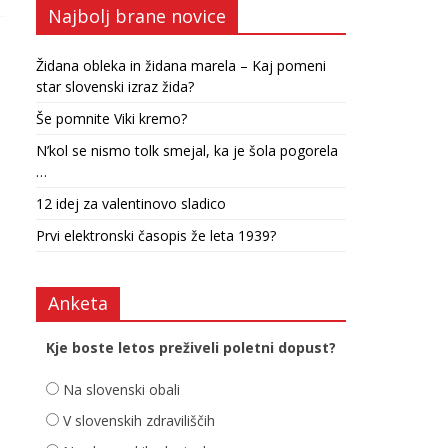
Najbolj brane novice
Židana obleka in židana marela – Kaj pomeni
star slovenski izraz žida?
Še pomnite Viki kremo?
N’kol se nismo tolk smejal, ka je šola pogorela
…
12 idej za valentinovo sladico
Prvi elektronski časopis že leta 1939?
Anketa
Kje boste letos preživeli poletni dopust?
Na slovenski obali
V slovenskih zdraviliščih