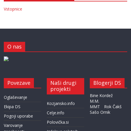
Vstopnice
O nas
Povezave
Naši drugi
Blogerji DS
projekti
Bine Kordež
Oglaševanje
M.M.
Kozjansko.info
Ekipa DS
MMT
Rok Čakš
Sašo Ornik
Celje.info
Pogoji uporabe
Polovička.si
Varovanje