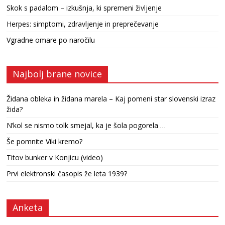
Skok s padalom – izkušnja, ki spremeni življenje
Herpes: simptomi, zdravljenje in preprečevanje
Vgradne omare po naročilu
Najbolj brane novice
Židana obleka in židana marela – Kaj pomeni star slovenski izraz
žida?
N’kol se nismo tolk smejal, ka je šola pogorela …
Še pomnite Viki kremo?
Titov bunker v Konjicu (video)
Prvi elektronski časopis že leta 1939?
Anketa