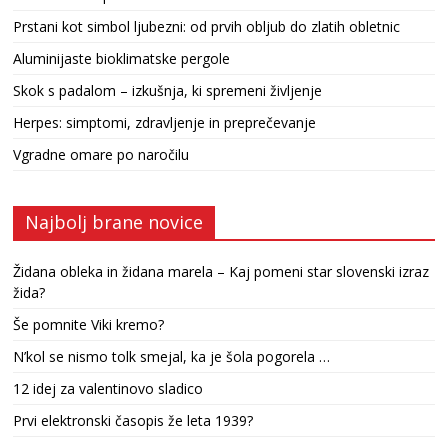
Prstani kot simbol ljubezni: od prvih obljub do zlatih obletnic
Aluminijaste bioklimatske pergole
Skok s padalom – izkušnja, ki spremeni življenje
Herpes: simptomi, zdravljenje in preprečevanje
Vgradne omare po naročilu
Najbolj brane novice
Židana obleka in židana marela – Kaj pomeni star slovenski izraz
žida?
Še pomnite Viki kremo?
N’kol se nismo tolk smejal, ka je šola pogorela …
12 idej za valentinovo sladico
Prvi elektronski časopis že leta 1939?