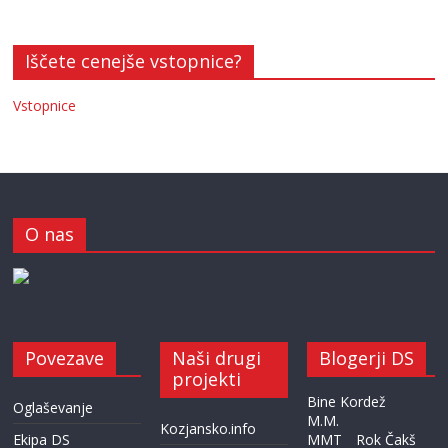
Iščete cenejše vstopnice?
Vstopnice
O nas
Povezave
Naši drugi
Blogerji DS
projekti
Bine Kordež
Oglaševanje
M.M.
Kozjansko.info
Ekipa DS
MMT
Rok Čakš