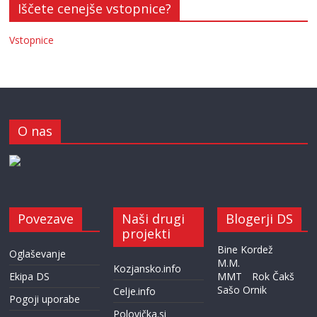
Iščete cenejše vstopnice?
Vstopnice
O nas
Povezave
Naši drugi
Blogerji DS
projekti
Bine Kordež
Oglaševanje
M.M.
Kozjansko.info
Ekipa DS
MMT
Rok Čakš
Sašo Ornik
Celje.info
Pogoji uporabe
Polovička.si