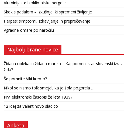
Aluminijaste bioklimatske pergole
Skok s padalom – izkušnja, ki spremeni življenje
Herpes: simptomi, zdravljenje in preprečevanje
Vgradne omare po naročilu
Najbolj brane novice
Židana obleka in židana marela – Kaj pomeni star slovenski izraz
žida?
Še pomnite Viki kremo?
N’kol se nismo tolk smejal, ka je šola pogorela …
Prvi elektronski časopis že leta 1939?
12 idej za valentinovo sladico
Anketa