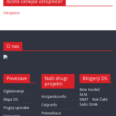
Iščete cenejše vstopnice?
Vstopnice
O nas
Povezave
Naši drugi
Blogerji DS
projekti
Bine Kordež
Oglaševanje
M.M.
Kozjansko.info
Ekipa DS
MMT
Rok Čakš
Sašo Ornik
Celje.info
Pogoji uporabe
Polovička.si
Varovanje