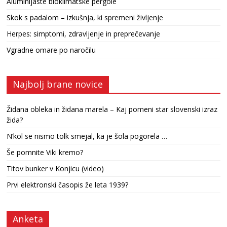
Aluminijaste bioklimatske pergole
Skok s padalom – izkušnja, ki spremeni življenje
Herpes: simptomi, zdravljenje in preprečevanje
Vgradne omare po naročilu
Najbolj brane novice
Židana obleka in židana marela – Kaj pomeni star slovenski izraz
žida?
N’kol se nismo tolk smejal, ka je šola pogorela …
Še pomnite Viki kremo?
Titov bunker v Konjicu (video)
Prvi elektronski časopis že leta 1939?
Anketa