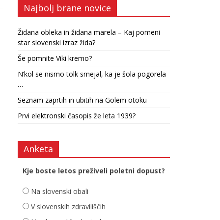
Najbolj brane novice
Židana obleka in židana marela – Kaj pomeni
star slovenski izraz žida?
Še pomnite Viki kremo?
N’kol se nismo tolk smejal, ka je šola pogorela
…
Seznam zaprtih in ubitih na Golem otoku
Prvi elektronski časopis že leta 1939?
Anketa
Kje boste letos preživeli poletni dopust?
Na slovenski obali
V slovenskih zdraviliščih