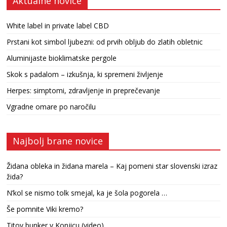
Aktualne novice
White label in private label CBD
Prstani kot simbol ljubezni: od prvih obljub do zlatih obletnic
Aluminijaste bioklimatske pergole
Skok s padalom – izkušnja, ki spremeni življenje
Herpes: simptomi, zdravljenje in preprečevanje
Vgradne omare po naročilu
Najbolj brane novice
Židana obleka in židana marela – Kaj pomeni star slovenski izraz
žida?
N’kol se nismo tolk smejal, ka je šola pogorela …
Še pomnite Viki kremo?
Titov bunker v Konjicu (video)