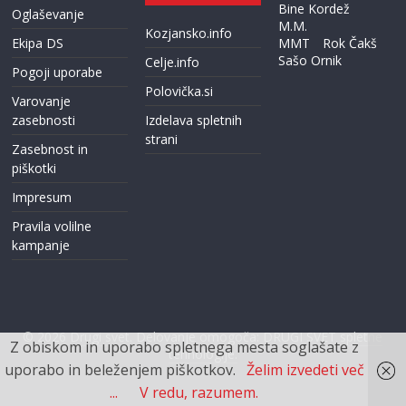
Bine Kordež
Oglaševanje
M.M.
Kozjansko.info
Ekipa DS
MMT
Rok Čakš
Sašo Ornik
Celje.info
Pogoji uporabe
Polovička.si
Varovanje
zasebnosti
Izdelava spletnih
strani
Zasebnost in
piškotki
Impresum
Pravila volilne
kampanje
© 2026
Drugi svet
. Delovanje omogoča:
DRUGI SVET spletne
Z obiskom in uporabo spletnega mesta soglašate z
tehnologije.
uporabo in beleženjem piškotkov.
Želim izvedeti več
...
V redu, razumem.