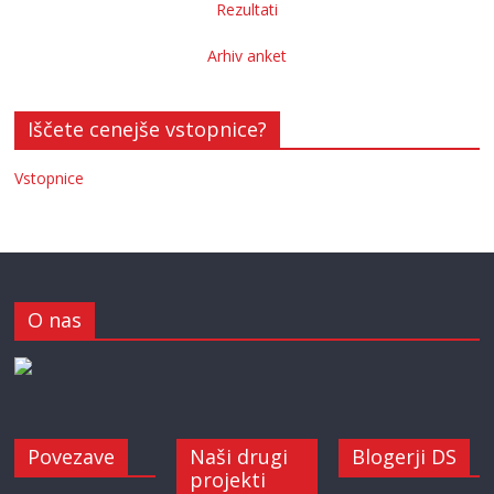
Rezultati
Arhiv anket
Iščete cenejše vstopnice?
Vstopnice
O nas
Povezave
Naši drugi
Blogerji DS
projekti