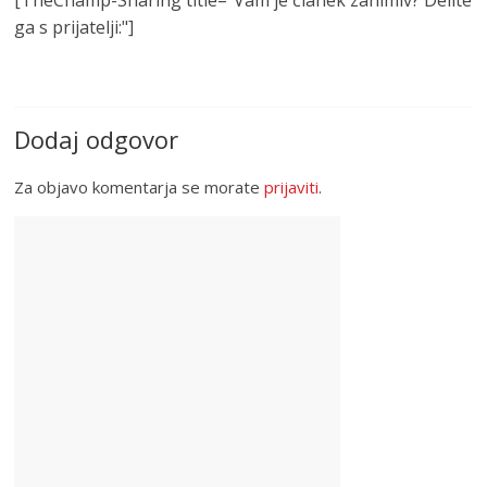
[TheChamp-Sharing title="Vam je članek zanimiv? Delite
ga s prijatelji:"]
Dodaj odgovor
Za objavo komentarja se morate
prijaviti
.