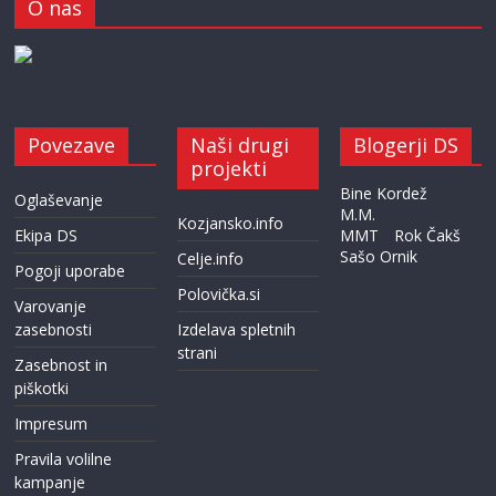
O nas
Povezave
Naši drugi
Blogerji DS
projekti
Bine Kordež
Oglaševanje
M.M.
Kozjansko.info
Ekipa DS
MMT
Rok Čakš
Sašo Ornik
Celje.info
Pogoji uporabe
Polovička.si
Varovanje
zasebnosti
Izdelava spletnih
strani
Zasebnost in
piškotki
Impresum
Pravila volilne
kampanje