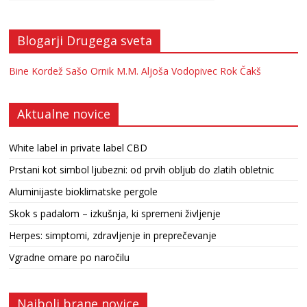
Blogarji Drugega sveta
Bine Kordež
Sašo Ornik
M.M.
Aljoša Vodopivec
Rok Čakš
Aktualne novice
White label in private label CBD
Prstani kot simbol ljubezni: od prvih obljub do zlatih obletnic
Aluminijaste bioklimatske pergole
Skok s padalom – izkušnja, ki spremeni življenje
Herpes: simptomi, zdravljenje in preprečevanje
Vgradne omare po naročilu
Najbolj brane novice