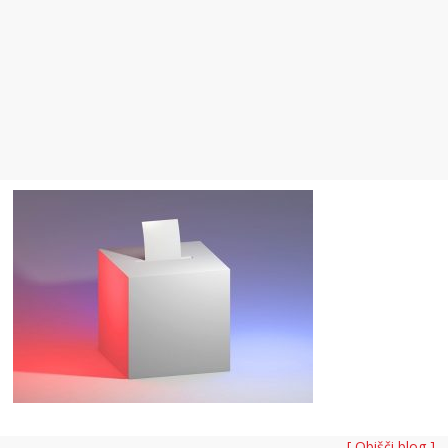
[ Obišči blog ]