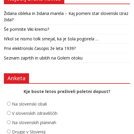
Židana obleka in židana marela – Kaj pomeni star slovenski izraz
žida?
Še pomnite Viki kremo?
N’kol se nismo tolk smejal, ka je šola pogorela …
Prvi elektronski časopis že leta 1939?
Seznam zaprtih in ubitih na Golem otoku
Anketa
Kje boste letos preživeli poletni dopust?
Na slovenski obali
V slovenskih zdraviliščih
Na slovenskih planinah
Drugje v Sloveniji