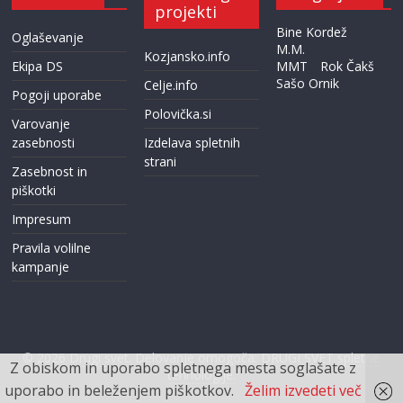
projekti
Bine Kordež
Oglaševanje
M.M.
Kozjansko.info
Ekipa DS
MMT
Rok Čakš
Sašo Ornik
Celje.info
Pogoji uporabe
Polovička.si
Varovanje
zasebnosti
Izdelava spletnih
strani
Zasebnost in
piškotki
Impresum
Pravila volilne
kampanje
© 2026
Drugi svet
. Delovanje omogoča:
DRUGI SVET spletne
Z obiskom in uporabo spletnega mesta soglašate z
tehnologije.
uporabo in beleženjem piškotkov.
Želim izvedeti več