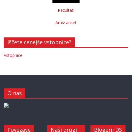
Rezultati
Arhiv anket
Iščete cenejše vstopnice?
Vstopnice
O nas
Povezave
Naši drugi
Blogerji DS