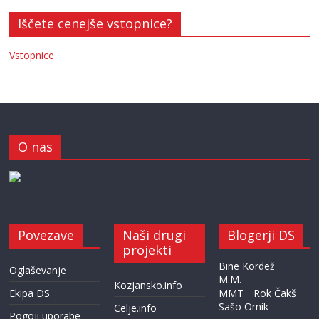
Iščete cenejše vstopnice?
Vstopnice
O nas
Povezave
Naši drugi
Blogerji DS
projekti
Bine Kordež
Oglaševanje
M.M.
Kozjansko.info
Ekipa DS
MMT
Rok Čakš
Sašo Ornik
Celje.info
Pogoji uporabe