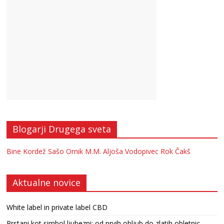
Blogarji Drugega sveta
Bine Kordež
Sašo Ornik
M.M.
Aljoša Vodopivec
Rok Čakš
Aktualne novice
White label in private label CBD
Prstani kot simbol ljubezni: od prvih obljub do zlatih obletnic