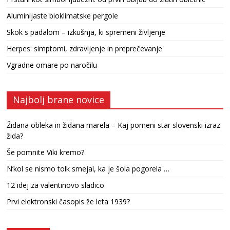
Aluminijaste bioklimatske pergole
Skok s padalom – izkušnja, ki spremeni življenje
Herpes: simptomi, zdravljenje in preprečevanje
Vgradne omare po naročilu
Najbolj brane novice
Židana obleka in židana marela – Kaj pomeni star slovenski izraz
žida?
Še pomnite Viki kremo?
N’kol se nismo tolk smejal, ka je šola pogorela …
12 idej za valentinovo sladico
Prvi elektronski časopis že leta 1939?