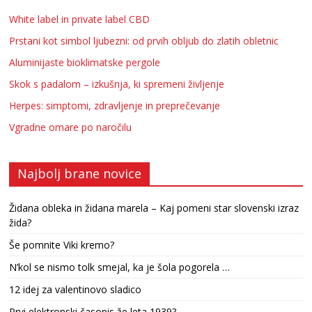
White label in private label CBD
Prstani kot simbol ljubezni: od prvih obljub do zlatih obletnic
Aluminijaste bioklimatske pergole
Skok s padalom – izkušnja, ki spremeni življenje
Herpes: simptomi, zdravljenje in preprečevanje
Vgradne omare po naročilu
Najbolj brane novice
Židana obleka in židana marela – Kaj pomeni star slovenski izraz
žida?
Še pomnite Viki kremo?
N’kol se nismo tolk smejal, ka je šola pogorela …
12 idej za valentinovo sladico
Prvi elektronski časopis že leta 1939?