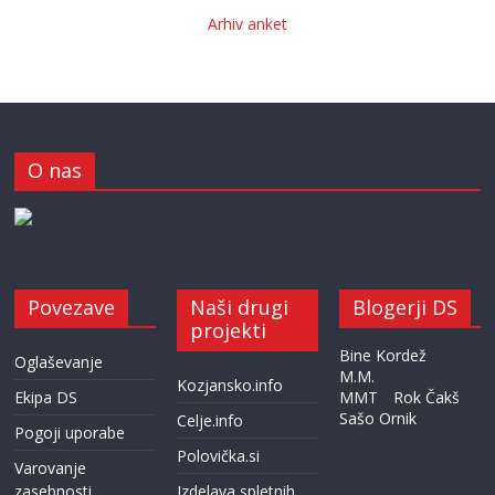
Arhiv anket
O nas
Povezave
Naši drugi
Blogerji DS
projekti
Bine Kordež
Oglaševanje
M.M.
Kozjansko.info
Ekipa DS
MMT
Rok Čakš
Sašo Ornik
Celje.info
Pogoji uporabe
Polovička.si
Varovanje
zasebnosti
Izdelava spletnih