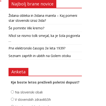
s
Najbolj brane novice
Židana obleka in židana marela – Kaj pomeni
star slovenski izraz žida?
Še pomnite Viki kremo?
N’kol se nismo tolk smejal, ka je šola pogorela
…
Prvi elektronski časopis že leta 1939?
Seznam zaprtih in ubitih na Golem otoku
Anketa
Kje boste letos preživeli poletni dopust?
Na slovenski obali
V slovenskih zdraviliščih