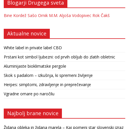
Blogarji Drugega sveta
Bine Kordež
Sašo Ornik
M.M.
Aljoša Vodopivec
Rok Čakš
Aktualne novice
White label in private label CBD
Prstani kot simbol ljubezni: od prvih obljub do zlatih obletnic
Aluminijaste bioklimatske pergole
Skok s padalom – izkušnja, ki spremeni življenje
Herpes: simptomi, zdravljenje in preprečevanje
Vgradne omare po naročilu
Najbolj brane novice
Židana obleka in židana marela – Kaj pomeni star slovenski izraz