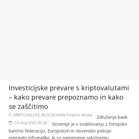
Investicijske prevare s kriptovalutami
– kako prevare prepoznamo in kako
se zaščitimo
IT, KRIPTOVALUTE, BLOCKCHAIN
Posel in stroka
Združenje bank
10. Avg 2022 05:42
Slovenije je v sodelovanju z Evropsko
bančno federacijo, Europolom in slovensko policijo
pripravilo infografike, ki so namenjene splošnemu