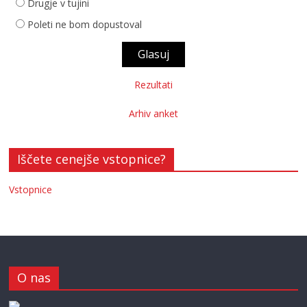
Drugje v tujini
Poleti ne bom dopustoval
Rezultati
Arhiv anket
Iščete cenejše vstopnice?
Vstopnice
O nas