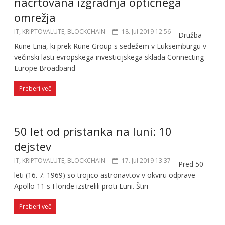
načrtovana izgradnja optičnega
omrežja
IT, KRIPTOVALUTE, BLOCKCHAIN
18. Jul 2019 12:56
Družba
Rune Enia, ki prek Rune Group s sedežem v Luksemburgu v
večinski lasti evropskega investicijskega sklada Connecting
Europe Broadband
Preberi več
50 let od pristanka na luni: 10
dejstev
IT, KRIPTOVALUTE, BLOCKCHAIN
17. Jul 2019 13:37
Pred 50
leti (16. 7. 1969) so trojico astronavtov v okviru odprave
Apollo 11 s Floride izstrelili proti Luni. Štiri
Preberi več