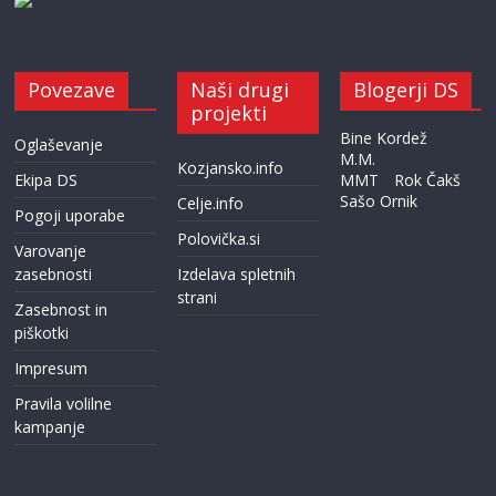
Povezave
Naši drugi
Blogerji DS
projekti
Bine Kordež
Oglaševanje
M.M.
Kozjansko.info
Ekipa DS
MMT
Rok Čakš
Sašo Ornik
Celje.info
Pogoji uporabe
Polovička.si
Varovanje
zasebnosti
Izdelava spletnih
strani
Zasebnost in
piškotki
Impresum
Pravila volilne
kampanje