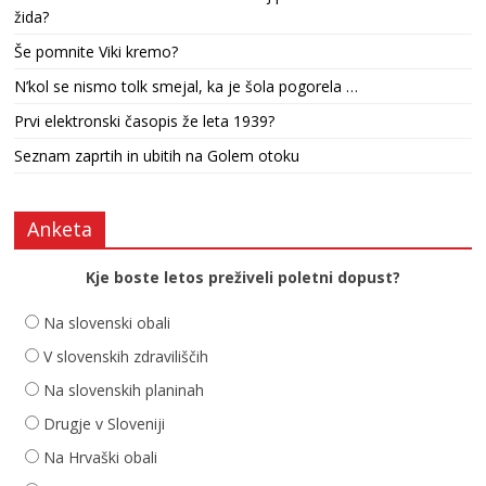
žida?
Še pomnite Viki kremo?
N’kol se nismo tolk smejal, ka je šola pogorela …
Prvi elektronski časopis že leta 1939?
Seznam zaprtih in ubitih na Golem otoku
Anketa
Kje boste letos preživeli poletni dopust?
Na slovenski obali
V slovenskih zdraviliščih
Na slovenskih planinah
Drugje v Sloveniji
Na Hrvaški obali