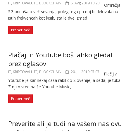
IT, KRIPTOVALUTE, BLOCKCHAIN
5. Avg 2019 13:23
Omrežja
5G prinašajo več sevanja, poleg tega pa naj bi delovala na
istih frekvencah kot kisik, sta le dve izmed
Preberi več
Plačaj in Youtube boš lahko gledal
brez oglasov
IT, KRIPTOVALUTE, BLOCKCHAIN
20. Jul 2019 07:07
Plačljiv
Youtube je kar nekaj časa rabil do Slovenije, a sedaj je tukaj.
Z njim vred pa še Youtube Music,
Preberi več
Preverite ali je tudi na vašem naslovu