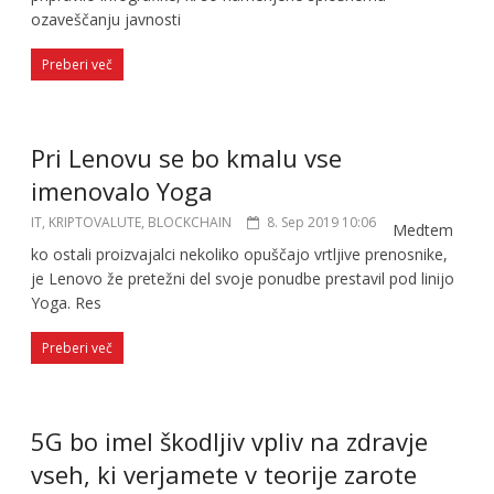
ozaveščanju javnosti
Preberi več
Pri Lenovu se bo kmalu vse
imenovalo Yoga
IT, KRIPTOVALUTE, BLOCKCHAIN
8. Sep 2019 10:06
Medtem
ko ostali proizvajalci nekoliko opuščajo vrtljive prenosnike,
je Lenovo že pretežni del svoje ponudbe prestavil pod linijo
Yoga. Res
Preberi več
5G bo imel škodljiv vpliv na zdravje
vseh, ki verjamete v teorije zarote