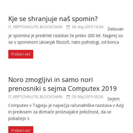
Kje se shranjuje naš spomin?
IT, KRIPTOVALUTE, BLOCKCHAIN
30. Maj 2019 10:04
Delovan
je spomina je predmet raziskav že preko 200 let. Najprej so
se s spominom ukvarjali filozofi, nato psihologi, od konca
Preberi več
Noro zmogljivi in samo nori
prenosniki s sejma Computex 2019
IT, KRIPTOVALUTE, BLOCKCHAIN
29. Maj 2019 09:26
Sejem
Computex v Tajpeju je največja računalniška razstava v Aziji
in predvsem za domače proizvajalce priložnost, da se
pokažejo s
Preberi več