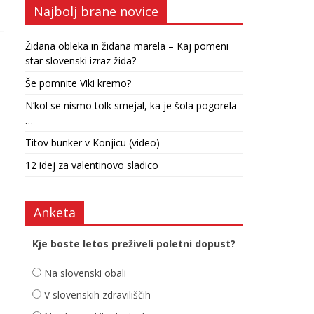
Najbolj brane novice
Židana obleka in židana marela – Kaj pomeni
star slovenski izraz žida?
Še pomnite Viki kremo?
N’kol se nismo tolk smejal, ka je šola pogorela
…
Titov bunker v Konjicu (video)
12 idej za valentinovo sladico
Anketa
Kje boste letos preživeli poletni dopust?
Na slovenski obali
V slovenskih zdraviliščih