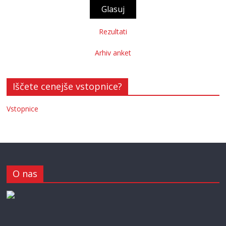
Rezultati
Arhiv anket
Iščete cenejše vstopnice?
Vstopnice
O nas