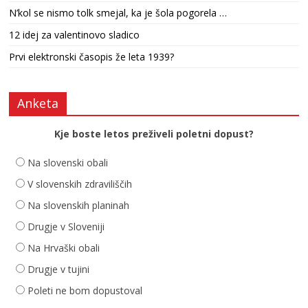
N’kol se nismo tolk smejal, ka je šola pogorela …
12 idej za valentinovo sladico
Prvi elektronski časopis že leta 1939?
Anketa
Kje boste letos preživeli poletni dopust?
Na slovenski obali
V slovenskih zdraviliščih
Na slovenskih planinah
Drugje v Sloveniji
Na Hrvaški obali
Drugje v tujini
Poleti ne bom dopustoval