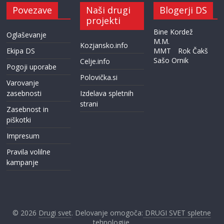
Povezave
Naši drugi
Blogerji DS
projekti
Bine Kordež
Oglaševanje
M.M.
Kozjansko.info
Ekipa DS
MMT
Rok Čakš
Sašo Ornik
Celje.info
Pogoji uporabe
Polovička.si
Varovanje
zasebnosti
Izdelava spletnih
strani
Zasebnost in
piškotki
Impresum
Pravila volilne
kampanje
© 2026
Drugi svet
. Delovanje omogoča:
DRUGI SVET spletne
tehnologije.