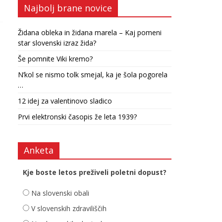
Najbolj brane novice
Židana obleka in židana marela – Kaj pomeni
star slovenski izraz žida?
Še pomnite Viki kremo?
N’kol se nismo tolk smejal, ka je šola pogorela
…
12 idej za valentinovo sladico
Prvi elektronski časopis že leta 1939?
Anketa
Kje boste letos preživeli poletni dopust?
Na slovenski obali
V slovenskih zdraviliščih