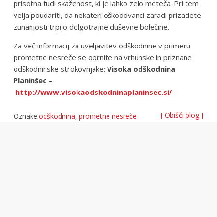
prisotna tudi skaženost, ki je lahko zelo moteča. Pri tem
velja poudariti, da nekateri oškodovanci zaradi prizadete
zunanjosti trpijo dolgotrajne duševne bolečine.
Za več informacij za uveljavitev odškodnine v primeru
prometne nesreče se obrnite na vrhunske in priznane
odškodninske strokovnjake:
Visoka odškodnina
Planinšec
–
http://www.visokaodskodninaplaninsec.si/
[ Obišči blog ]
Oznake:
odškodnina
,
prometne nesreče