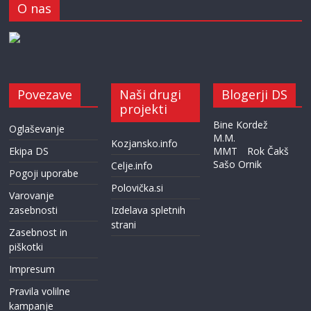
O nas
Povezave
Naši drugi
Blogerji DS
projekti
Bine Kordež
Oglaševanje
M.M.
Kozjansko.info
Ekipa DS
MMT
Rok Čakš
Sašo Ornik
Celje.info
Pogoji uporabe
Polovička.si
Varovanje
zasebnosti
Izdelava spletnih
strani
Zasebnost in
piškotki
Impresum
Pravila volilne
kampanje