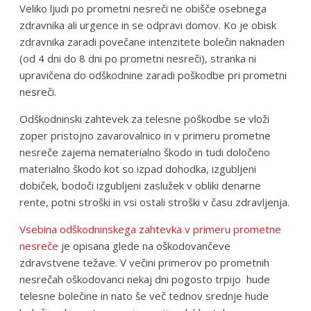
Veliko ljudi po prometni nesreči ne obišče osebnega
zdravnika ali urgence in se odpravi domov. Ko je obisk
zdravnika zaradi povečane intenzitete bolečin naknaden
(od 4 dni do 8 dni po prometni nesreči), stranka ni
upravičena do odškodnine zaradi poškodbe pri prometni
nesreči.
Odškodninski zahtevek za telesne poškodbe se vloži
zoper pristojno zavarovalnico in v primeru prometne
nesreče zajema nematerialno škodo in tudi določeno
materialno škodo kot so izpad dohodka, izgubljeni
dobiček, bodoči izgubljeni zaslužek v obliki denarne
rente, potni stroški in vsi ostali stroški v času zdravljenja.
Vsebina odškodninskega zahtevka v primeru prometne
nesreče
je opisana glede na oškodovančeve
zdravstvene težave. V večini primerov po prometnih
nesrečah oškodovanci nekaj dni pogosto trpijo hude
telesne bolečine in nato še več tednov srednje hude