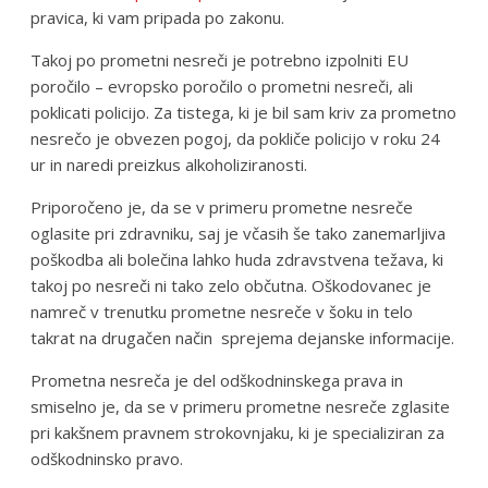
pravica, ki vam pripada po zakonu.
Takoj po prometni nesreči je potrebno izpolniti EU
poročilo – evropsko poročilo o prometni nesreči, ali
poklicati policijo. Za tistega, ki je bil sam kriv za prometno
nesrečo je obvezen pogoj, da pokliče policijo v roku 24
ur in naredi preizkus alkoholiziranosti.
Priporočeno je, da se v primeru prometne nesreče
oglasite pri zdravniku, saj je včasih še tako zanemarljiva
poškodba ali bolečina lahko huda zdravstvena težava, ki
takoj po nesreči ni tako zelo občutna. Oškodovanec je
namreč v trenutku prometne nesreče v šoku in telo
takrat na drugačen način sprejema dejanske informacije.
Prometna nesreča je del odškodninskega prava in
smiselno je, da se v primeru prometne nesreče zglasite
pri kakšnem pravnem strokovnjaku, ki je specializiran za
odškodninsko pravo.