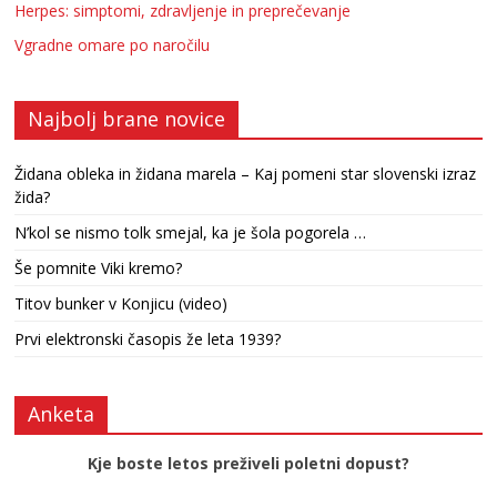
Herpes: simptomi, zdravljenje in preprečevanje
Vgradne omare po naročilu
Najbolj brane novice
Židana obleka in židana marela – Kaj pomeni star slovenski izraz
žida?
N’kol se nismo tolk smejal, ka je šola pogorela …
Še pomnite Viki kremo?
Titov bunker v Konjicu (video)
Prvi elektronski časopis že leta 1939?
Anketa
Kje boste letos preživeli poletni dopust?