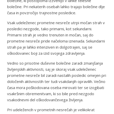
bolečine, ki postopoma izzvenijo v lahke telesne
bolečine. Pri nekaterih osebah lahko trajajo bolečine dlje
časa in povzročijo trajnostne posledice.
Vsak udeleženec prometne nesreče utrpi močan strah v
posledici nezgode, tako primarni, kot sekundarni.
Primarni strah je vedno trenuten in močan, saj do
prometne nesreče pride načeloma iznenada. Sekundarni
strah pa je lahko intenziven in dolgotrajen, saj se
oškodovanec boji za izid svojega zdravljenja.
Vedno so prisotne duševne bolečine zaradi zmanjšanja
življenjskih aktivnosti, saj je skoraj vsak udeleženec
prometne nesreče bil zaradi nastalih posledic omejen pri
določenih aktivnostih ter tudi vsakdanjih opravilih. Večino
časa mora poškodovana oseba mirovati ter se izogibati
vsakršnim obremenitvam, ki so bile pred nezgodo
vsakodnevni del oškodovančevega življenja.
Pri udeležencih v prometnih nesrečah je velikokrat