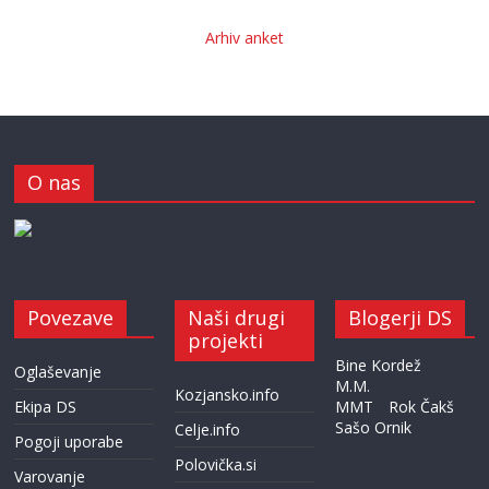
Arhiv anket
O nas
Povezave
Naši drugi
Blogerji DS
projekti
Bine Kordež
Oglaševanje
M.M.
Kozjansko.info
Ekipa DS
MMT
Rok Čakš
Sašo Ornik
Celje.info
Pogoji uporabe
Polovička.si
Varovanje