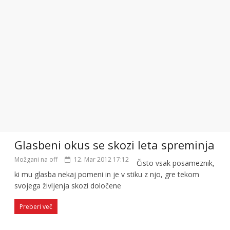
Glasbeni okus se skozi leta spreminja
Možgani na off
12. Mar 2012 17:12
Čisto vsak posameznik,
ki mu glasba nekaj pomeni in je v stiku z njo, gre tekom
svojega življenja skozi določene
Preberi več