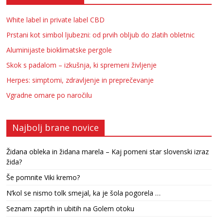
White label in private label CBD
Prstani kot simbol ljubezni: od prvih obljub do zlatih obletnic
Aluminijaste bioklimatske pergole
Skok s padalom – izkušnja, ki spremeni življenje
Herpes: simptomi, zdravljenje in preprečevanje
Vgradne omare po naročilu
Najbolj brane novice
Židana obleka in židana marela – Kaj pomeni star slovenski izraz
žida?
Še pomnite Viki kremo?
N’kol se nismo tolk smejal, ka je šola pogorela …
Seznam zaprtih in ubitih na Golem otoku