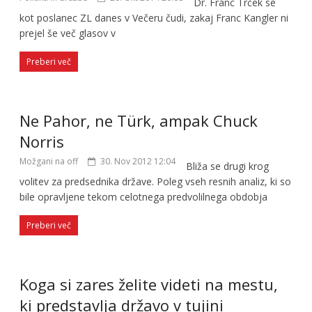
Dr. Franc Trček se
kot poslanec ZL danes v Večeru čudi, zakaj Franc Kangler ni
prejel še več glasov v
Preberi več
Ne Pahor, ne Türk, ampak Chuck
Norris
Možgani na off
30. Nov 2012 12:04
Bliža se drugi krog
volitev za predsednika države. Poleg vseh resnih analiz, ki so
bile opravljene tekom celotnega predvolilnega obdobja
Preberi več
Koga si zares želite videti na mestu,
ki predstavlja državo v tujini