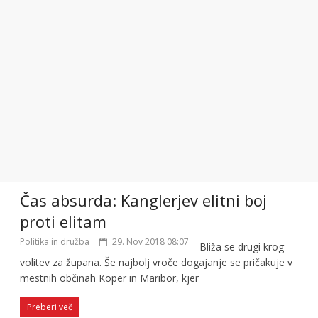
Čas absurda: Kanglerjev elitni boj
proti elitam
Politika in družba
29. Nov 2018 08:07
Bliža se drugi krog
volitev za župana. Še najbolj vroče dogajanje se pričakuje v
mestnih občinah Koper in Maribor, kjer
Preberi več