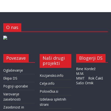
O nas
Povezave
Naši drugi
Blogerji DS
projekti
Bine Kordež
Oglaševanje
M.M.
Kozjansko.info
Ekipa DS
MMT
Rok Čakš
Sašo Ornik
Celje.info
Pogoji uporabe
Polovička.si
Varovanje
zasebnosti
Izdelava spletnih
strani
Zasebnost in