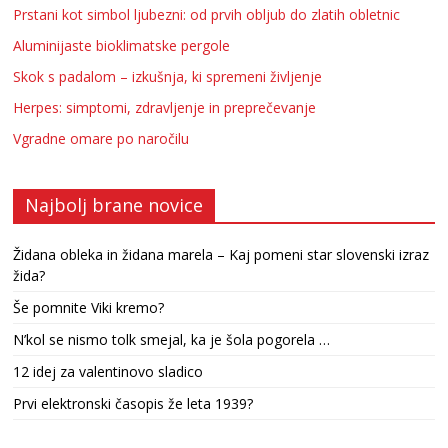
Prstani kot simbol ljubezni: od prvih obljub do zlatih obletnic
Aluminijaste bioklimatske pergole
Skok s padalom – izkušnja, ki spremeni življenje
Herpes: simptomi, zdravljenje in preprečevanje
Vgradne omare po naročilu
Najbolj brane novice
Židana obleka in židana marela – Kaj pomeni star slovenski izraz
žida?
Še pomnite Viki kremo?
N’kol se nismo tolk smejal, ka je šola pogorela …
12 idej za valentinovo sladico
Prvi elektronski časopis že leta 1939?