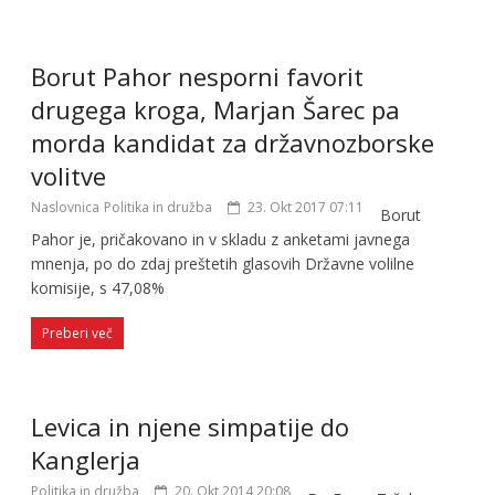
Borut Pahor nesporni favorit
drugega kroga, Marjan Šarec pa
morda kandidat za državnozborske
volitve
Naslovnica
Politika in družba
23. Okt 2017 07:11
Borut
Pahor je, pričakovano in v skladu z anketami javnega
mnenja, po do zdaj preštetih glasovih Državne volilne
komisije, s 47,08%
Preberi več
Levica in njene simpatije do
Kanglerja
Politika in družba
20. Okt 2014 20:08