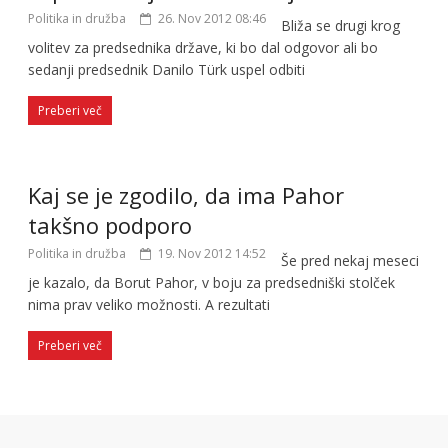
Politika in družba
26. Nov 2012 08:46
Bliža se drugi krog
volitev za predsednika države, ki bo dal odgovor ali bo
sedanji predsednik Danilo Türk uspel odbiti
Preberi več
Kaj se je zgodilo, da ima Pahor
takšno podporo
Politika in družba
19. Nov 2012 14:52
Še pred nekaj meseci
je kazalo, da Borut Pahor, v boju za predsedniški stolček
nima prav veliko možnosti. A rezultati
Preberi več