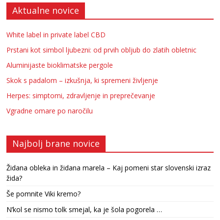
Aktualne novice
White label in private label CBD
Prstani kot simbol ljubezni: od prvih obljub do zlatih obletnic
Aluminijaste bioklimatske pergole
Skok s padalom – izkušnja, ki spremeni življenje
Herpes: simptomi, zdravljenje in preprečevanje
Vgradne omare po naročilu
Najbolj brane novice
Židana obleka in židana marela – Kaj pomeni star slovenski izraz
žida?
Še pomnite Viki kremo?
N’kol se nismo tolk smejal, ka je šola pogorela …