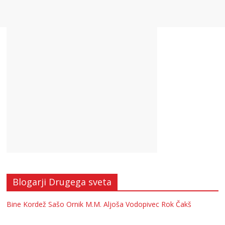
Blogarji Drugega sveta
Bine Kordež
Sašo Ornik
M.M.
Aljoša Vodopivec
Rok Čakš