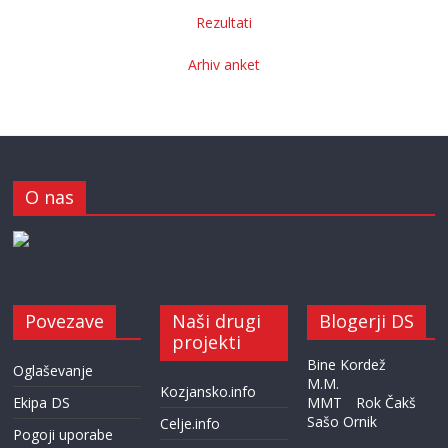
Rezultati
Arhiv anket
O nas
Povezave
Naši drugi
Blogerji DS
projekti
Bine Kordež
Oglaševanje
M.M.
Kozjansko.info
Ekipa DS
MMT
Rok Čakš
Sašo Ornik
Celje.info
Pogoji uporabe