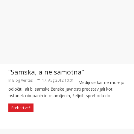
“Samska, a ne samotna”
In Blog Veritas
17. Avg 2012 10:01
Mediji se kar ne morejo
odločiti, ali bi samske ženske javnosti predstavljali kot
ostanek obupanih in osamljenih, željnih sprehoda do
Preberi več