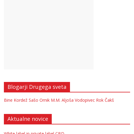
Blogarji Drugega sveta
Bine Kordež
Sašo Ornik
M.M.
Aljoša Vodopivec
Rok Čakš
Aktualne novice
White label in private label CBD