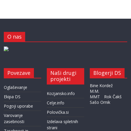
O nas
Povezave
Naši drugi
Blogerji DS
projekti
Bine Kordež
Oglaševanje
M.M.
Kozjansko.info
Ekipa DS
MMT
Rok Čakš
Sašo Ornik
Celje.info
Pogoji uporabe
Polovička.si
Varovanje
zasebnosti
Izdelava spletnih
strani
Zasebnost in