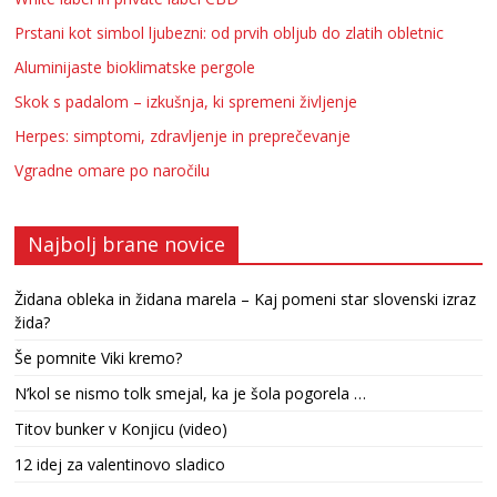
Prstani kot simbol ljubezni: od prvih obljub do zlatih obletnic
Aluminijaste bioklimatske pergole
Skok s padalom – izkušnja, ki spremeni življenje
Herpes: simptomi, zdravljenje in preprečevanje
Vgradne omare po naročilu
Najbolj brane novice
Židana obleka in židana marela – Kaj pomeni star slovenski izraz
žida?
Še pomnite Viki kremo?
N’kol se nismo tolk smejal, ka je šola pogorela …
Titov bunker v Konjicu (video)
12 idej za valentinovo sladico