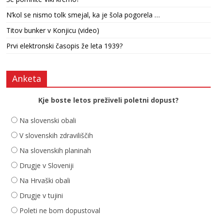
N’kol se nismo tolk smejal, ka je šola pogorela …
Titov bunker v Konjicu (video)
Prvi elektronski časopis že leta 1939?
Anketa
Kje boste letos preživeli poletni dopust?
Na slovenski obali
V slovenskih zdraviliščih
Na slovenskih planinah
Drugje v Sloveniji
Na Hrvaški obali
Drugje v tujini
Poleti ne bom dopustoval