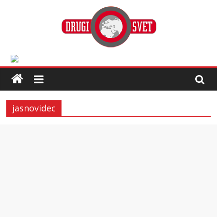
jasnovidec