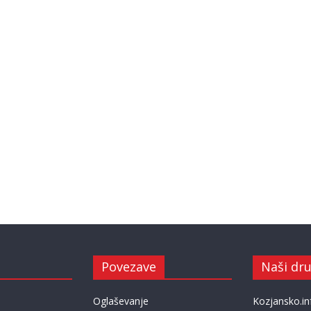
Povezave
Naši dru
Oglaševanje
Kozjansko.in