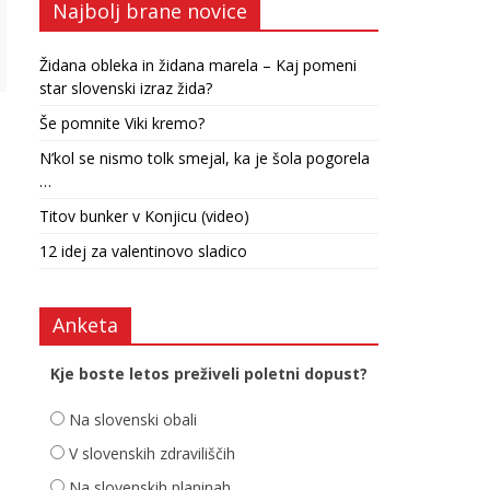
Najbolj brane novice
Židana obleka in židana marela – Kaj pomeni
star slovenski izraz žida?
Še pomnite Viki kremo?
N’kol se nismo tolk smejal, ka je šola pogorela
…
Titov bunker v Konjicu (video)
12 idej za valentinovo sladico
Anketa
Kje boste letos preživeli poletni dopust?
Na slovenski obali
V slovenskih zdraviliščih
Na slovenskih planinah