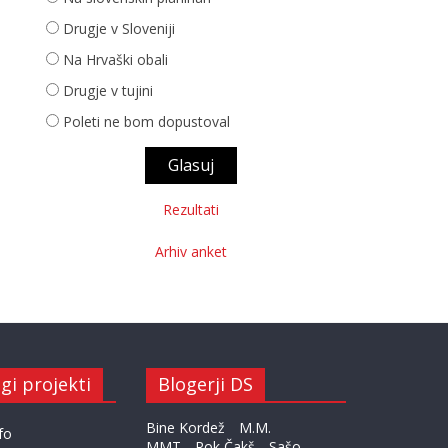
Drugje v Sloveniji
Na Hrvaški obali
Drugje v tujini
Poleti ne bom dopustoval
Rezultati
Arhiv anket
gi projekti
Blogerji DS
Bine Kordež
M.M.
fo
MMT
Rok Čakš
Sašo