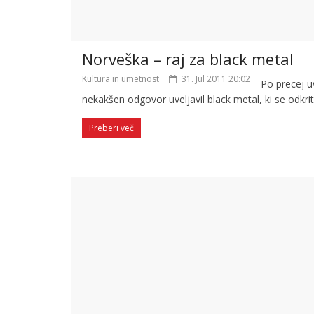
Norveška – raj za black metal
Kultura in umetnost
31. Jul 2011 20:02
Po precej 
nekakšen odgovor uveljavil black metal, ki se odkri
Preberi več