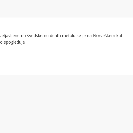
uveljavljenemu švedskemu death metalu se je na Norveškem kot
to spogleduje