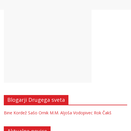
Blogarji Drugega sveta
Bine Kordež
Sašo Ornik
M.M.
Aljoša Vodopivec
Rok Čakš