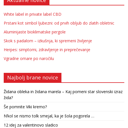
Aktualne novice
White label in private label CBD
Prstani kot simbol ljubezni: od prvih obljub do zlatih obletnic
Aluminijaste bioklimatske pergole
Skok s padalom – izkušnja, ki spremeni življenje
Herpes: simptomi, zdravljenje in preprečevanje
Vgradne omare po naročilu
Najbolj brane novice
Židana obleka in židana marela – Kaj pomeni star slovenski izraz
žida?
Še pomnite Viki kremo?
N’kol se nismo tolk smejal, ka je šola pogorela …
12 idej za valentinovo sladico