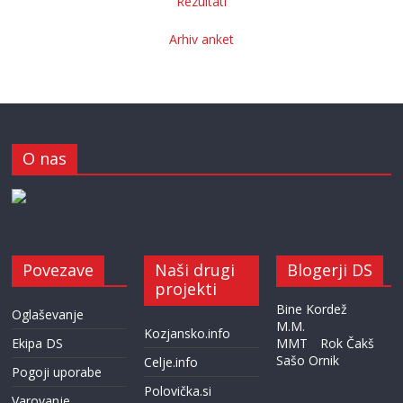
Rezultati
Arhiv anket
O nas
Povezave
Naši drugi
Blogerji DS
projekti
Bine Kordež
Oglaševanje
M.M.
Kozjansko.info
Ekipa DS
MMT
Rok Čakš
Sašo Ornik
Celje.info
Pogoji uporabe
Polovička.si
Varovanje