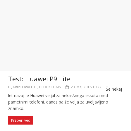
Test: Huawei P9 Lite
IT, KRIPTOVALUTE, BLOCKCHAIN
23. Maj 2016 10:22
Še nekaj
let nazaj je Huawei veljal za nekakšnega eksota med
pametnimi telefoni, danes pa že velja za uveljavljeno
znamko.
Preberi več