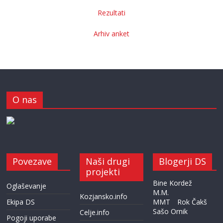
Rezultati
Arhiv anket
O nas
Povezave
Naši drugi
Blogerji DS
projekti
Bine Kordež
Oglaševanje
M.M.
Kozjansko.info
Ekipa DS
MMT
Rok Čakš
Sašo Ornik
Celje.info
Pogoji uporabe