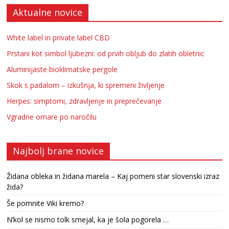
Aktualne novice
White label in private label CBD
Prstani kot simbol ljubezni: od prvih obljub do zlatih obletnic
Aluminijaste bioklimatske pergole
Skok s padalom – izkušnja, ki spremeni življenje
Herpes: simptomi, zdravljenje in preprečevanje
Vgradne omare po naročilu
Najbolj brane novice
Židana obleka in židana marela – Kaj pomeni star slovenski izraz
žida?
Še pomnite Viki kremo?
N’kol se nismo tolk smejal, ka je šola pogorela …