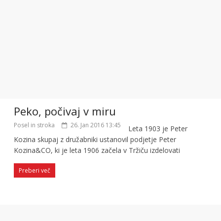
Peko, počivaj v miru
Posel in stroka
26. Jan 2016 13:45
Leta 1903 je Peter
Kozina skupaj z družabniki ustanovil podjetje Peter
Kozina&CO, ki je leta 1906 začela v Tržiču izdelovati
Preberi več