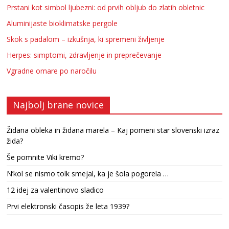
Prstani kot simbol ljubezni: od prvih obljub do zlatih obletnic
Aluminijaste bioklimatske pergole
Skok s padalom – izkušnja, ki spremeni življenje
Herpes: simptomi, zdravljenje in preprečevanje
Vgradne omare po naročilu
Najbolj brane novice
Židana obleka in židana marela – Kaj pomeni star slovenski izraz
žida?
Še pomnite Viki kremo?
N’kol se nismo tolk smejal, ka je šola pogorela …
12 idej za valentinovo sladico
Prvi elektronski časopis že leta 1939?