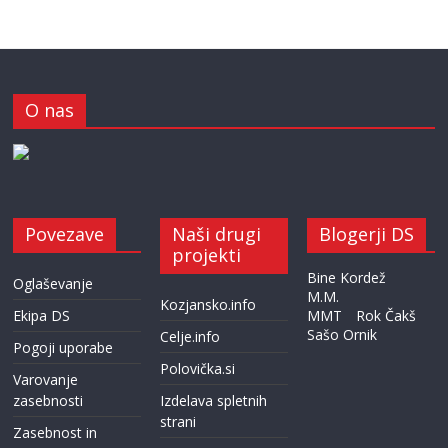
O nas
Povezave
Naši drugi
Blogerji DS
projekti
Bine Kordež
Oglaševanje
M.M.
Kozjansko.info
Ekipa DS
MMT
Rok Čakš
Sašo Ornik
Celje.info
Pogoji uporabe
Polovička.si
Varovanje
zasebnosti
Izdelava spletnih
strani
Zasebnost in