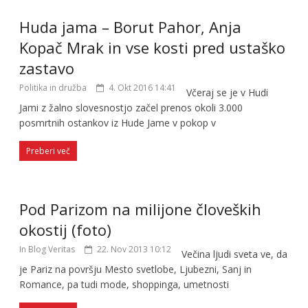
Huda jama – Borut Pahor, Anja
Kopač Mrak in vse kosti pred ustaško
zastavo
Politika in družba
4. Okt 2016 14:41
Včeraj se je v Hudi
Jami z žalno slovesnostjo začel prenos okoli 3.000
posmrtnih ostankov iz Hude Jame v pokop v
Preberi več
Pod Parizom na milijone človeških
okostij (foto)
In Blog Veritas
22. Nov 2013 10:12
Večina ljudi sveta ve, da
je Pariz na površju Mesto svetlobe, Ljubezni, Sanj in
Romance, pa tudi mode, shoppinga, umetnosti