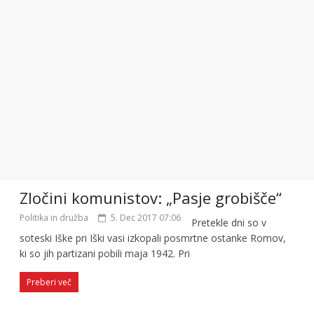
Zločini komunistov: „Pasje grobišče“
Politika in družba
5. Dec 2017 07:06
Pretekle dni so v
soteski Iške pri Iški vasi izkopali posmrtne ostanke Romov,
ki so jih partizani pobili maja 1942. Pri
Preberi več