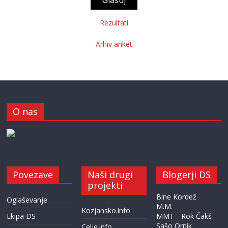
Rezultati
Arhiv anket
O nas
Povezave
Naši drugi
Blogerji DS
projekti
Bine Kordež
Oglaševanje
M.M.
Kozjansko.info
Ekipa DS
MMT
Rok Čakš
Sašo Ornik
Celje.info