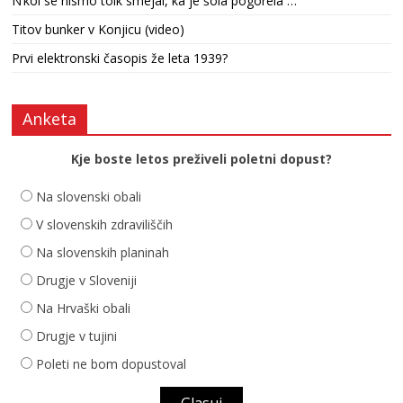
N’kol se nismo tolk smejal, ka je šola pogorela …
Titov bunker v Konjicu (video)
Prvi elektronski časopis že leta 1939?
Anketa
Kje boste letos preživeli poletni dopust?
Na slovenski obali
V slovenskih zdraviliščih
Na slovenskih planinah
Drugje v Sloveniji
Na Hrvaški obali
Drugje v tujini
Poleti ne bom dopustoval