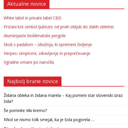
Aktualne novice
White label in private label CBD
Prstani kot simbol ljubezni: od prvih obljub do zlatih obletnic
Aluminijaste bioklimatske pergole
Skok s padalom – izkušnja, ki spremeni življenje
Herpes: simptomi, zdravljenje in preprečevanje
Vgradne omare po naročilu
Najbolj brane novice
Židana obleka in židana marela – Kaj pomeni star slovenski izraz
žida?
Še pomnite Viki kremo?
N’kol se nismo tolk smejal, ka je šola pogorela …