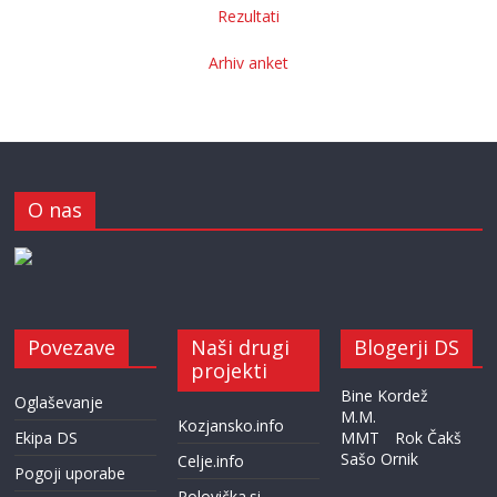
Rezultati
Arhiv anket
O nas
Povezave
Naši drugi
Blogerji DS
projekti
Bine Kordež
Oglaševanje
M.M.
Kozjansko.info
Ekipa DS
MMT
Rok Čakš
Sašo Ornik
Celje.info
Pogoji uporabe
Polovička.si