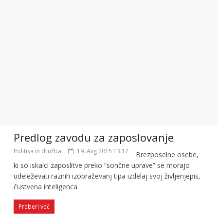
Predlog zavodu za zaposlovanje
Politika in družba
19. Avg 2015 13:17
Brezposelne osebe,
ki so iskalci zaposlitve preko “sončne uprave” se morajo
udeleževati raznih izobraževanj tipa izdelaj svoj življenjepis,
čustvena inteligenca
Preberi več