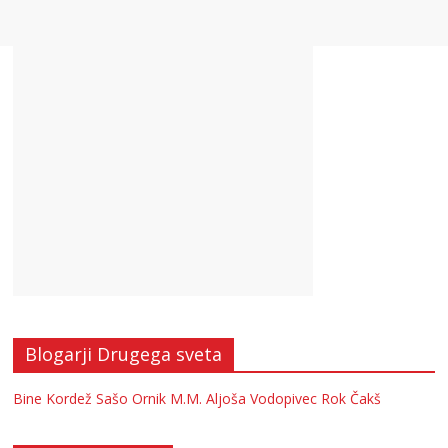
Blogarji Drugega sveta
Bine Kordež
Sašo Ornik
M.M.
Aljoša Vodopivec
Rok Čakš