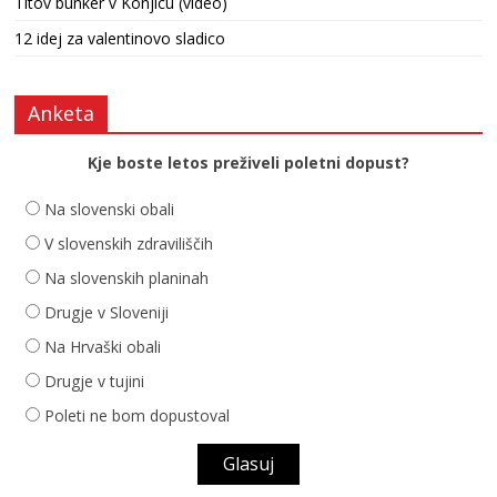
Titov bunker v Konjicu (video)
12 idej za valentinovo sladico
Anketa
Kje boste letos preživeli poletni dopust?
Na slovenski obali
V slovenskih zdraviliščih
Na slovenskih planinah
Drugje v Sloveniji
Na Hrvaški obali
Drugje v tujini
Poleti ne bom dopustoval