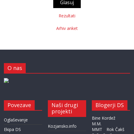
Rezultati
Arhiv anket
O nas
Povezave
Naši drugi
Blogerji DS
projekti
Bine Kordež
Oglaševanje
M.M.
Kozjansko.info
Ekipa DS
MMT
Rok Čakš