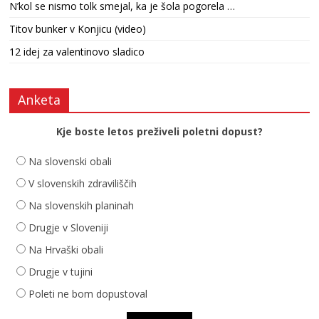
N’kol se nismo tolk smejal, ka je šola pogorela …
Titov bunker v Konjicu (video)
12 idej za valentinovo sladico
Anketa
Kje boste letos preživeli poletni dopust?
Na slovenski obali
V slovenskih zdraviliščih
Na slovenskih planinah
Drugje v Sloveniji
Na Hrvaški obali
Drugje v tujini
Poleti ne bom dopustoval