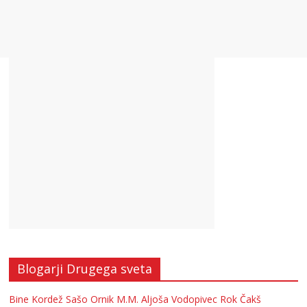
Blogarji Drugega sveta
Bine Kordež
Sašo Ornik
M.M.
Aljoša Vodopivec
Rok Čakš