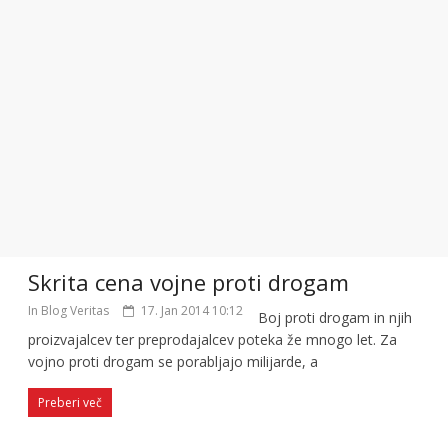
Skrita cena vojne proti drogam
In Blog Veritas
17. Jan 2014 10:12
Boj proti drogam in njih
proizvajalcev ter preprodajalcev poteka že mnogo let. Za
vojno proti drogam se porabljajo milijarde, a
Preberi več