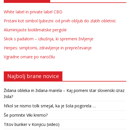
White label in private label CBD
Prstani kot simbol ljubezni: od prvih obljub do zlatih obletnic
Aluminijaste bioklimatske pergole
Skok s padalom – izkušnja, ki spremeni življenje
Herpes: simptomi, zdravljenje in preprečevanje
Vgradne omare po naročilu
Najbolj brane novice
Židana obleka in židana marela – Kaj pomeni star slovenski izraz
žida?
N’kol se nismo tolk smejal, ka je šola pogorela …
Še pomnite Viki kremo?
Titov bunker v Konjicu (video)