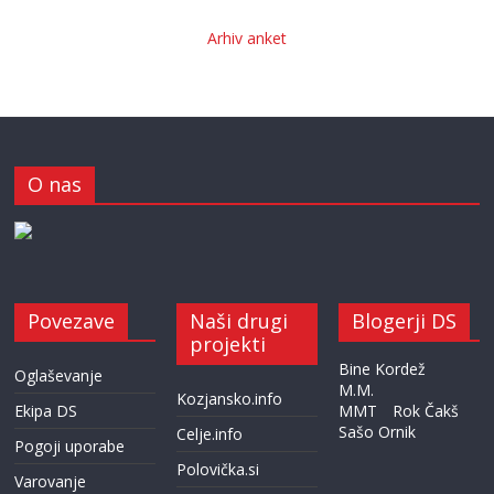
Arhiv anket
O nas
Povezave
Naši drugi
Blogerji DS
projekti
Bine Kordež
Oglaševanje
M.M.
Kozjansko.info
Ekipa DS
MMT
Rok Čakš
Sašo Ornik
Celje.info
Pogoji uporabe
Polovička.si
Varovanje