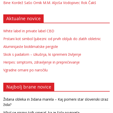
Bine Kordež
Sašo Ornik
M.M.
Aljoša Vodopivec
Rok Čakš
Aktualne novice
White label in private label CBD
Prstani kot simbol ljubezni: od prvih obljub do zlatih obletnic
Aluminijaste bioklimatske pergole
Skok s padalom – izkušnja, ki spremeni življenje
Herpes: simptomi, zdravljenje in preprečevanje
Vgradne omare po naročilu
Najbolj brane novice
Židana obleka in židana marela – Kaj pomeni star slovenski izraz
žida?
N’kol se nismo tolk smejal, ka je šola pogorela …