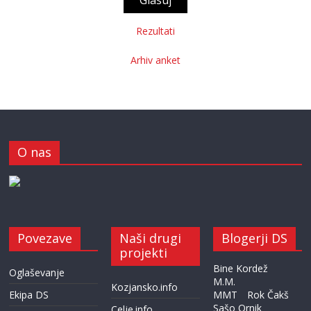
Rezultati
Arhiv anket
O nas
Povezave
Naši drugi
Blogerji DS
projekti
Bine Kordež
Oglaševanje
M.M.
Kozjansko.info
Ekipa DS
MMT
Rok Čakš
Sašo Ornik
Celje.info