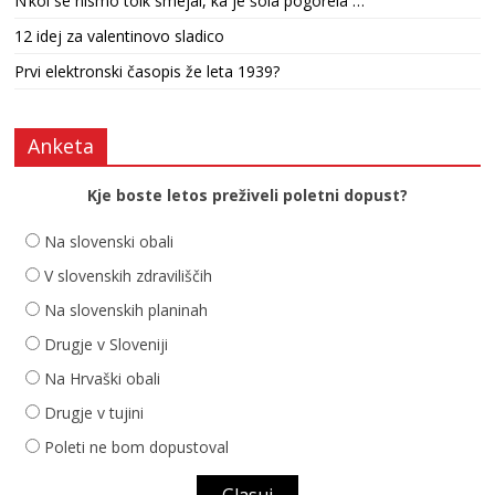
N’kol se nismo tolk smejal, ka je šola pogorela …
12 idej za valentinovo sladico
Prvi elektronski časopis že leta 1939?
Anketa
Kje boste letos preživeli poletni dopust?
Na slovenski obali
V slovenskih zdraviliščih
Na slovenskih planinah
Drugje v Sloveniji
Na Hrvaški obali
Drugje v tujini
Poleti ne bom dopustoval