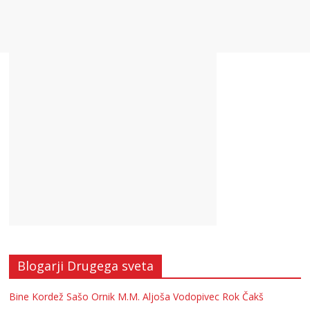
Blogarji Drugega sveta
Bine Kordež
Sašo Ornik
M.M.
Aljoša Vodopivec
Rok Čakš