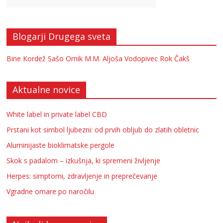
Blogarji Drugega sveta
Bine Kordež
Sašo Ornik
M.M.
Aljoša Vodopivec
Rok Čakš
Aktualne novice
White label in private label CBD
Prstani kot simbol ljubezni: od prvih obljub do zlatih obletnic
Aluminijaste bioklimatske pergole
Skok s padalom – izkušnja, ki spremeni življenje
Herpes: simptomi, zdravljenje in preprečevanje
Vgradne omare po naročilu