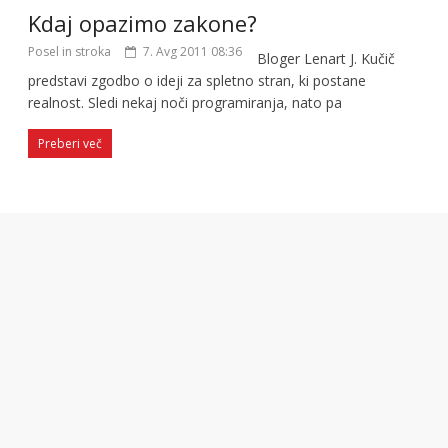
Kdaj opazimo zakone?
Posel in stroka
7. Avg 2011 08:36
Bloger Lenart J. Kučič
predstavi zgodbo o ideji za spletno stran, ki postane
realnost. Sledi nekaj noči programiranja, nato pa
Preberi več