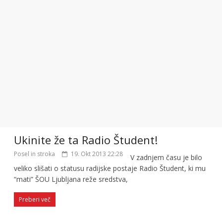
Ukinite že ta Radio Študent!
Posel in stroka
19. Okt 2013 22:28
V zadnjem času je bilo
veliko slišati o statusu radijske postaje Radio Študent, ki mu
“mati” ŠOU Ljubljana reže sredstva,
Preberi več