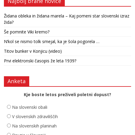
Najbolj brane novice
Židana obleka in židana marela – Kaj pomeni star slovenski izraz
žida?
Še pomnite Viki kremo?
N’kol se nismo tolk smejal, ka je šola pogorela …
Titov bunker v Konjicu (video)
Prvi elektronski časopis že leta 1939?
Anketa
Kje boste letos preživeli poletni dopust?
Na slovenski obali
V slovenskih zdraviliščih
Na slovenskih planinah