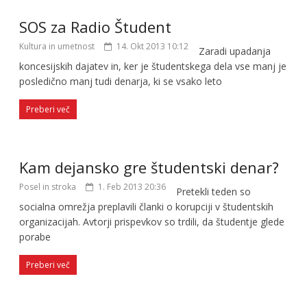
SOS za Radio Študent
Kultura in umetnost
14. Okt 2013 10:12
Zaradi upadanja
koncesijskih dajatev in, ker je študentskega dela vse manj je
posledično manj tudi denarja, ki se vsako leto
Preberi več
Kam dejansko gre študentski denar?
Posel in stroka
1. Feb 2013 20:36
Pretekli teden so
socialna omrežja preplavili članki o korupciji v študentskih
organizacijah. Avtorji prispevkov so trdili, da študentje glede
porabe
Preberi več