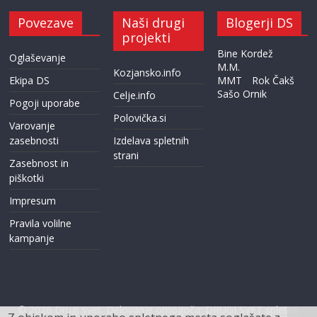
Povezave
Naši drugi
Blogerji DS
projekti
Bine Kordež
Oglaševanje
M.M.
Kozjansko.info
Ekipa DS
MMT
Rok Čakš
Sašo Ornik
Celje.info
Pogoji uporabe
Polovička.si
Varovanje
zasebnosti
Izdelava spletnih
strani
Zasebnost in
piškotki
Impresum
Pravila volilne
kampanje
© 2026
Drugi svet
. Delovanje omogoča:
DRUGI SVET spletne