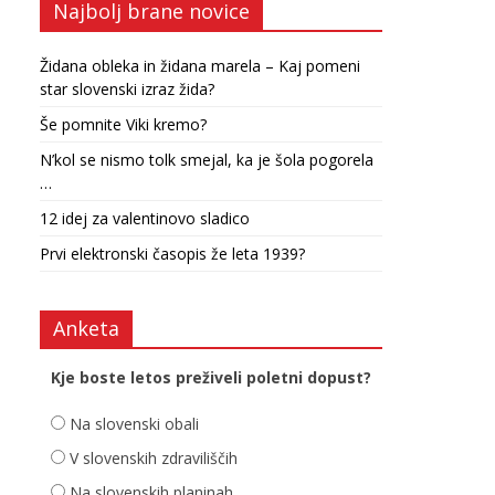
Najbolj brane novice
Židana obleka in židana marela – Kaj pomeni
star slovenski izraz žida?
Še pomnite Viki kremo?
N’kol se nismo tolk smejal, ka je šola pogorela
…
12 idej za valentinovo sladico
Prvi elektronski časopis že leta 1939?
Anketa
Kje boste letos preživeli poletni dopust?
Na slovenski obali
V slovenskih zdraviliščih
Na slovenskih planinah