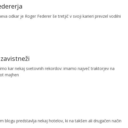
edererja
va odkar je Roger Federer še tretjič v svoji karieri prevzel vodilni
 zavistneži
stimo kar nekaj svetovnih rekordov: imamo največ traktorjev na
kot majhen
 blogu predstavlja nekaj hotelov, ki na takšen ali drugačen način