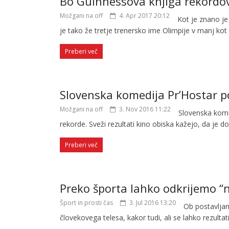
Bo Guinnessova knjiga rekordov 
Možgani na off
4. Apr 2017 20:12
Kot je znano je
je tako že tretje trenersko ime Olimpije v manj kot
Preberi več
Slovenska komedija Pr’Hostar p
Možgani na off
3. Nov 2016 11:22
Slovenska kome
rekorde. Sveži rezultati kino obiska kažejo, da je d
Preberi več
Preko športa lahko odkrijemo 
Šport in prosti čas
3. Jul 2016 13:20
Ob postavljan
človekovega telesa, kakor tudi, ali se lahko rezultat