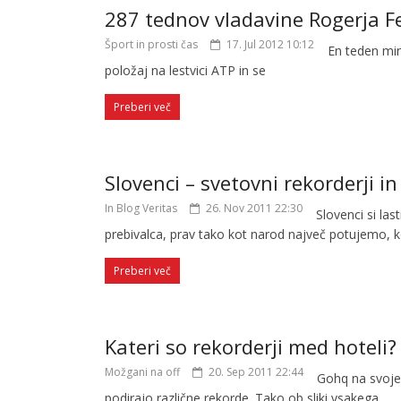
287 tednov vladavine Rogerja F
Šport in prosti čas
17. Jul 2012 10:12
En teden mine
položaj na lestvici ATP in se
Preberi več
Slovenci – svetovni rekorderji in
In Blog Veritas
26. Nov 2011 22:30
Slovenci si la
prebivalca, prav tako kot narod največ potujemo, 
Preberi več
Kateri so rekorderji med hoteli?
Možgani na off
20. Sep 2011 22:44
Gohq na svojem
podirajo različne rekorde. Tako ob sliki vsakega