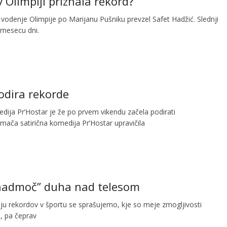
Olimpiji priznala rekord?
 vodenje Olimpije po Marijanu Pušniku prevzel Safet Hadžić. Slednji
 mesecu dni.
odira rekorde
dija Pr’Hostar je že po prvem vikendu začela podirati
omača satirična komedija Pr’Hostar upravičila
“nadmoč” duha nad telesom
ju rekordov v športu se sprašujemo, kje so meje zmogljivosti
i, pa čeprav