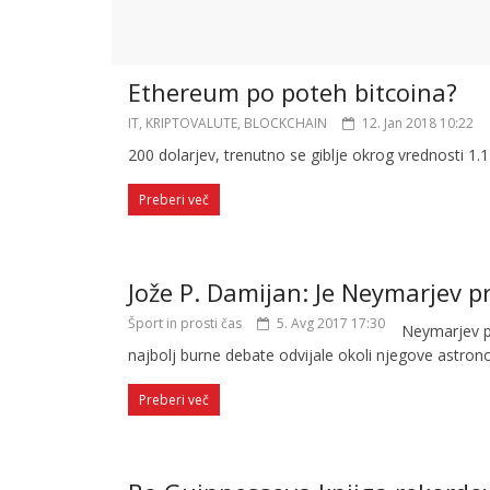
Ethereum po poteh bitcoina?
IT, KRIPTOVALUTE, BLOCKCHAIN
12. Jan 2018 10:22
200 dolarjev, trenutno se giblje okrog vrednosti 1.1
Preberi več
Jože P. Damijan: Je Neymarjev p
Šport in prosti čas
5. Avg 2017 17:30
Neymarjev pr
najbolj burne debate odvijale okoli njegove astro
Preberi več