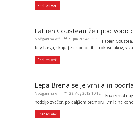
Preberi več
Fabien Cousteau želi pod vodo o
Možgani na off
9. Jun 2014 10:12
Fabien Cousteau
Key Larga, skupaj z ekipo petih strokovnjakov, v za
Preberi več
Lepa Brena se je vrnila in podrl
Možgani na off
28. Avg 2013 10:12
Ena izmed najv
nedeljo zvečer, po daljšem premoru, vrnila na konc
Preberi več