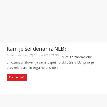
Kam je šel denar iz NLB?
Posel in stroka
15. Jun 2013 21:30
“Gre za zapravljene
priložnosti. Slovenija se je uspešno vključila v EU, prva je
prevzela evro, in tega ne bi smela
Preberi več