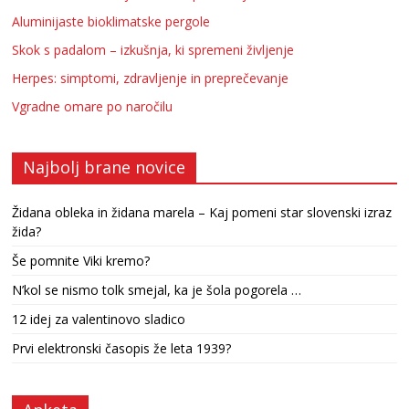
Aluminijaste bioklimatske pergole
Skok s padalom – izkušnja, ki spremeni življenje
Herpes: simptomi, zdravljenje in preprečevanje
Vgradne omare po naročilu
Najbolj brane novice
Židana obleka in židana marela – Kaj pomeni star slovenski izraz
žida?
Še pomnite Viki kremo?
N’kol se nismo tolk smejal, ka je šola pogorela …
12 idej za valentinovo sladico
Prvi elektronski časopis že leta 1939?