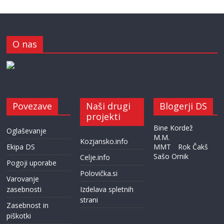
O nas
Povezave
Naši drugi
Blogerji DS
projekti
Bine Kordež
Oglaševanje
M.M.
Kozjansko.info
Ekipa DS
MMT
Rok Čakš
Sašo Ornik
Celje.info
Pogoji uporabe
Polovička.si
Varovanje
zasebnosti
Izdelava spletnih
strani
Zasebnost in
piškotki