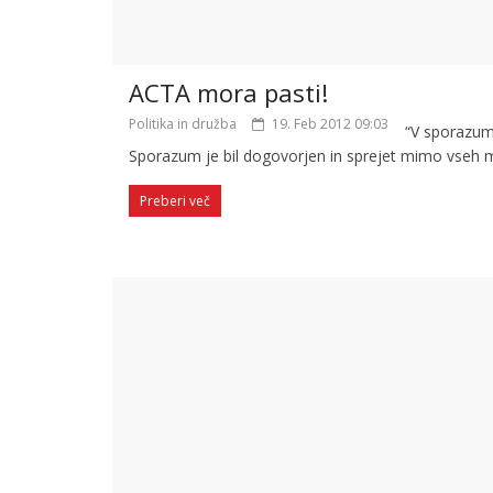
ACTA mora pasti!
Politika in družba
19. Feb 2012 09:03
“V sporazum
Sporazum je bil dogovorjen in sprejet mimo vseh mu
Preberi več