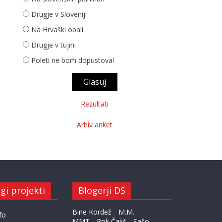
Drugje v Sloveniji
Na Hrvaški obali
Drugje v tujini
Poleti ne bom dopustoval
Rezultati
Arhiv anket
gi projekti
Blogerji DS
Bine Kordež
M.M.
fo
MMT
Rok Čakš
Sašo