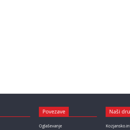
Povezave
Naši dru
Oglaševanje
Kozjansko.in