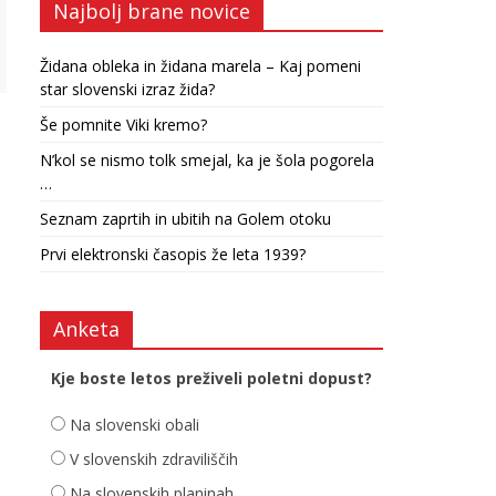
Najbolj brane novice
Židana obleka in židana marela – Kaj pomeni
star slovenski izraz žida?
Še pomnite Viki kremo?
N’kol se nismo tolk smejal, ka je šola pogorela
…
Seznam zaprtih in ubitih na Golem otoku
Prvi elektronski časopis že leta 1939?
Anketa
Kje boste letos preživeli poletni dopust?
Na slovenski obali
V slovenskih zdraviliščih
Na slovenskih planinah