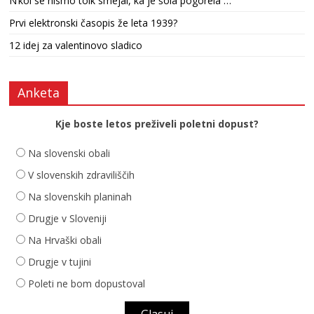
N’kol se nismo tolk smejal, ka je šola pogorela …
Prvi elektronski časopis že leta 1939?
12 idej za valentinovo sladico
Anketa
Kje boste letos preživeli poletni dopust?
Na slovenski obali
V slovenskih zdraviliščih
Na slovenskih planinah
Drugje v Sloveniji
Na Hrvaški obali
Drugje v tujini
Poleti ne bom dopustoval