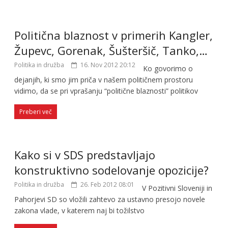
Politična blaznost v primerih Kangler,
Župevc, Gorenak, Šušteršič, Tanko,…
Politika in družba
16. Nov 2012 20:12
Ko govorimo o
dejanjih, ki smo jim priča v našem političnem prostoru
vidimo, da se pri vprašanju “politične blaznosti” politikov
Preberi več
Kako si v SDS predstavljajo
konstruktivno sodelovanje opozicije?
Politika in družba
26. Feb 2012 08:01
V Pozitivni Sloveniji in
Pahorjevi SD so vložili zahtevo za ustavno presojo novele
zakona vlade, v katerem naj bi tožilstvo