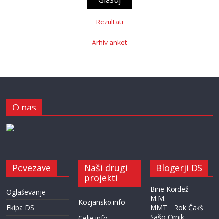
Rezultati
Arhiv anket
O nas
Povezave
Naši drugi
Blogerji DS
projekti
Bine Kordež
Oglaševanje
M.M.
Kozjansko.info
Ekipa DS
MMT
Rok Čakš
Sašo Ornik
Celje.info