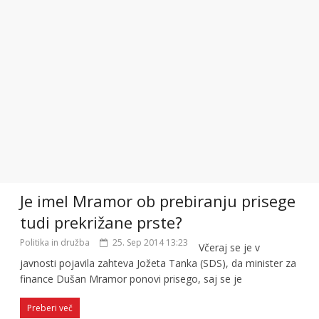
Je imel Mramor ob prebiranju prisege
tudi prekrižane prste?
Politika in družba
25. Sep 2014 13:23
Včeraj se je v
javnosti pojavila zahteva Jožeta Tanka (SDS), da minister za
finance Dušan Mramor ponovi prisego, saj se je
Preberi več