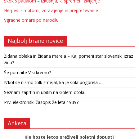
Skok s padalom – izkušnja, ki spremeni življenje
Herpes: simptomi, zdravljenje in preprečevanje
Vgradne omare po naročilu
Najbolj brane novice
Židana obleka in židana marela – Kaj pomeni star slovenski izraz
žida?
Še pomnite Viki kremo?
N’kol se nismo tolk smejal, ka je šola pogorela …
Seznam zaprtih in ubitih na Golem otoku
Prvi elektronski časopis že leta 1939?
Anketa
Kje boste letos preživeli poletni dopust?