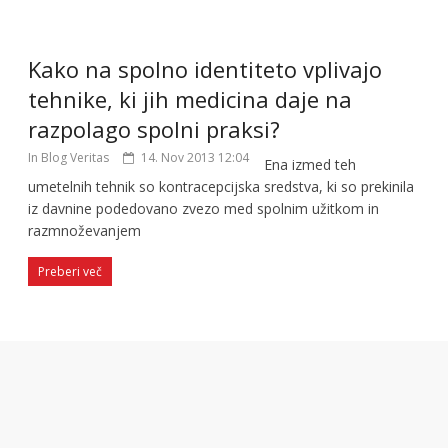
Kako na spolno identiteto vplivajo
tehnike, ki jih medicina daje na
razpolago spolni praksi?
In Blog Veritas
14. Nov 2013 12:04
Ena izmed teh
umetelnih tehnik so kontracepcijska sredstva, ki so prekinila
iz davnine podedovano zvezo med spolnim užitkom in
razmnoževanjem
Preberi več