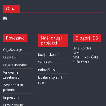
O nas
Povezave
Naši drugi
Blogerji DS
projekti
Bine Kordež
Oglaševanje
M.M.
Kozjansko.info
Ekipa DS
MMT
Rok Čakš
Sašo Ornik
Celje.info
Pogoji uporabe
Polovička.si
Varovanje
zasebnosti
Izdelava spletnih
strani
Zasebnost in
piškotki
Impresum
Pravila volilne