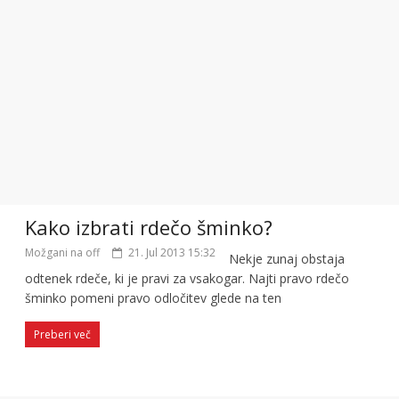
Kako izbrati rdečo šminko?
Možgani na off
21. Jul 2013 15:32
Nekje zunaj obstaja
odtenek rdeče, ki je pravi za vsakogar. Najti pravo rdečo
šminko pomeni pravo odločitev glede na ten
Preberi več