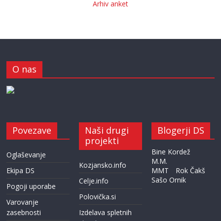
Arhiv anket
O nas
Povezave
Naši drugi
Blogerji DS
projekti
Bine Kordež
Oglaševanje
M.M.
Kozjansko.info
Ekipa DS
MMT
Rok Čakš
Sašo Ornik
Celje.info
Pogoji uporabe
Polovička.si
Varovanje
zasebnosti
Izdelava spletnih