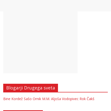
Blogarji Drugega sveta
Bine Kordež
Sašo Ornik
M.M.
Aljoša Vodopivec
Rok Čakš