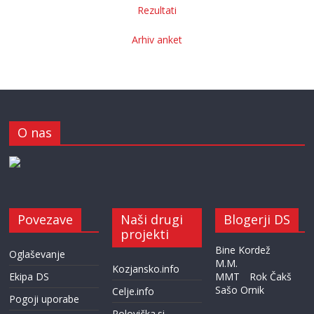
Rezultati
Arhiv anket
O nas
Povezave
Naši drugi
Blogerji DS
projekti
Bine Kordež
Oglaševanje
M.M.
Kozjansko.info
Ekipa DS
MMT
Rok Čakš
Sašo Ornik
Celje.info
Pogoji uporabe
Polovička.si