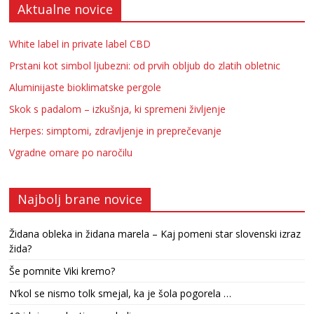
Aktualne novice
White label in private label CBD
Prstani kot simbol ljubezni: od prvih obljub do zlatih obletnic
Aluminijaste bioklimatske pergole
Skok s padalom – izkušnja, ki spremeni življenje
Herpes: simptomi, zdravljenje in preprečevanje
Vgradne omare po naročilu
Najbolj brane novice
Židana obleka in židana marela – Kaj pomeni star slovenski izraz
žida?
Še pomnite Viki kremo?
N’kol se nismo tolk smejal, ka je šola pogorela …