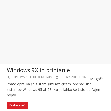
Windows 9X in printanje
IT, KRIPTOVALUTE, BLOCKCHAIN
30. Dec 2011 10:07
Mogoče
imate opravka še s starejšimi različicami operacijskih
sistemov Windows 95 ali 98, kar je lahko še čisto običajen
pojav
Preberi več