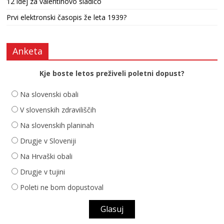
12 idej za valentinovo sladico
Prvi elektronski časopis že leta 1939?
Anketa
Kje boste letos preživeli poletni dopust?
Na slovenski obali
V slovenskih zdraviliščih
Na slovenskih planinah
Drugje v Sloveniji
Na Hrvaški obali
Drugje v tujini
Poleti ne bom dopustoval