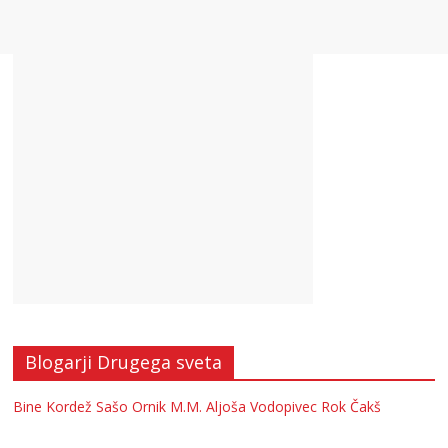
Blogarji Drugega sveta
Bine Kordež
Sašo Ornik
M.M.
Aljoša Vodopivec
Rok Čakš