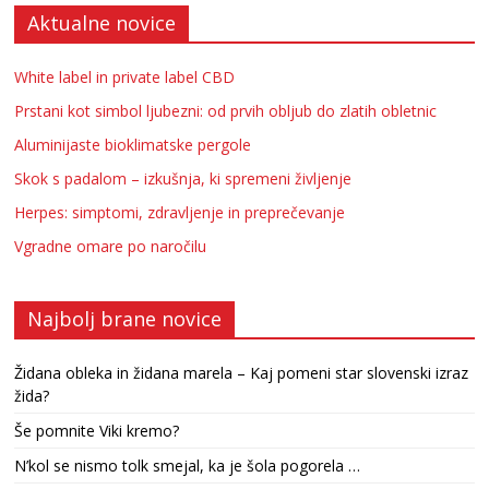
Aktualne novice
White label in private label CBD
Prstani kot simbol ljubezni: od prvih obljub do zlatih obletnic
Aluminijaste bioklimatske pergole
Skok s padalom – izkušnja, ki spremeni življenje
Herpes: simptomi, zdravljenje in preprečevanje
Vgradne omare po naročilu
Najbolj brane novice
Židana obleka in židana marela – Kaj pomeni star slovenski izraz
žida?
Še pomnite Viki kremo?
N’kol se nismo tolk smejal, ka je šola pogorela …