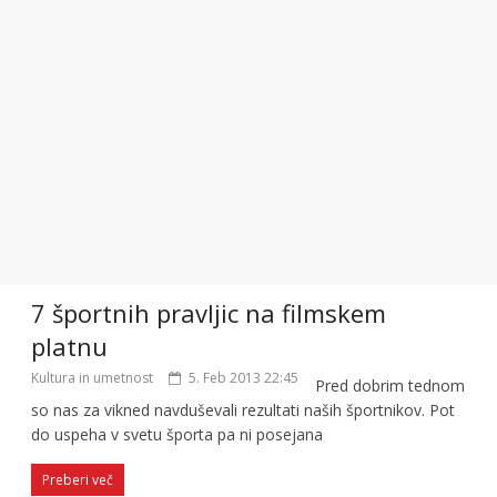
7 športnih pravljic na filmskem
platnu
Kultura in umetnost
5. Feb 2013 22:45
Pred dobrim tednom
so nas za vikned navduševali rezultati naših športnikov. Pot
do uspeha v svetu športa pa ni posejana
Preberi več