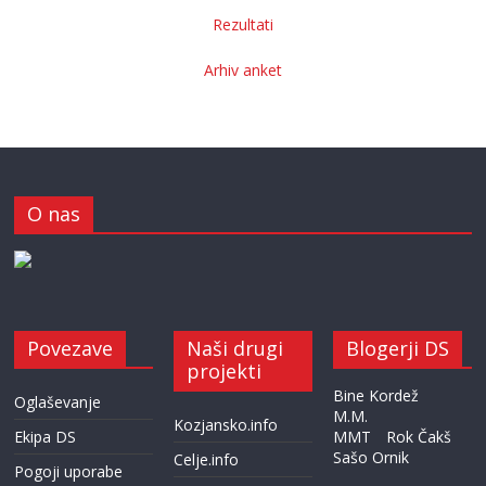
Rezultati
Arhiv anket
O nas
Povezave
Naši drugi
Blogerji DS
projekti
Bine Kordež
Oglaševanje
M.M.
Kozjansko.info
Ekipa DS
MMT
Rok Čakš
Sašo Ornik
Celje.info
Pogoji uporabe