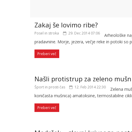
Zakaj še lovimo ribe?
Posel in stroka
29. Dec 2014 07:06
Arheološke na
pradavnine. Morje, jezera, večje reke in potoki so pris
Preberi več
Našli protistrup za zeleno mušn
Šport in prosti čas
12. Feb 2014 22:30
Zelena muš
koničasta mušnica) amatoksine, termostabilne cikl
Preberi več