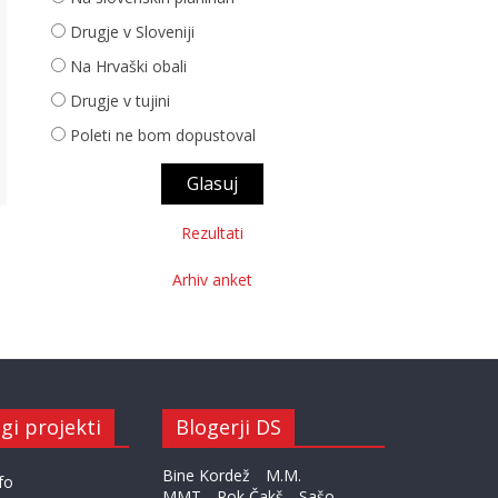
Drugje v Sloveniji
Na Hrvaški obali
Drugje v tujini
Poleti ne bom dopustoval
Rezultati
Arhiv anket
gi projekti
Blogerji DS
Bine Kordež
M.M.
fo
MMT
Rok Čakš
Sašo