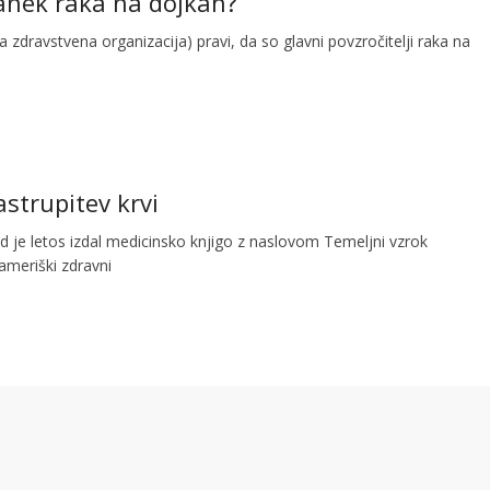
tanek raka na dojkah?
zdravstvena organizacija) pravi, da so glavni povzročitelji raka na
astrupitev krvi
 je letos izdal medicinsko knjigo z naslovom Temeljni vzrok
 ameriški zdravni