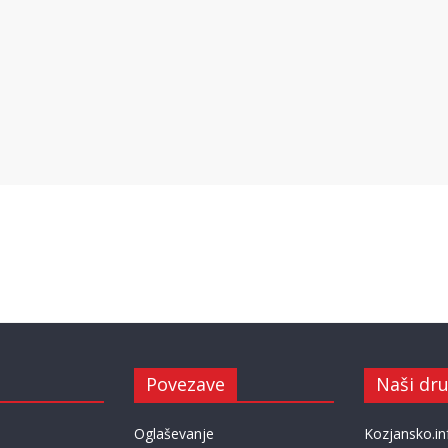
Povezave
Naši dru
Oglaševanje
Kozjansko.in