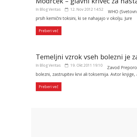
Modrček – glavni krivec za nas
In Blog Veritas
12. Nov 2012 14:52
WHO (Svetovna 
prsih kemični toksini, ki se nahajajo v okolju. Jure
Preberi več
Temeljni vzrok vseh bolezni je z
In Blog Veritas
19. Okt 2011 19:10
Zavod Preporod
bolezni, zastrupitev krvi ali toksemija. Avtor knjige,
Preberi več