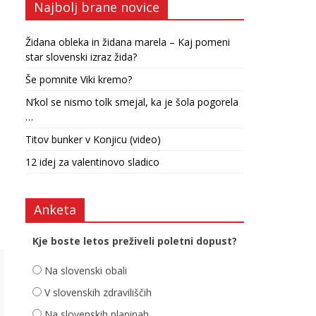
Najbolj brane novice
Židana obleka in židana marela – Kaj pomeni
star slovenski izraz žida?
Še pomnite Viki kremo?
N’kol se nismo tolk smejal, ka je šola pogorela
…
Titov bunker v Konjicu (video)
12 idej za valentinovo sladico
Anketa
Kje boste letos preživeli poletni dopust?
Na slovenski obali
V slovenskih zdraviliščih
Na slovenskih planinah