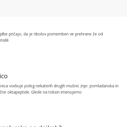
jdbe pričajo, da je ribolov pomemben vir prehrane že od
ilili
ico
nica vsebuje poleg nekaterih drugih mušnic (npr. pomladanska in
ične oktapeptide. Glede na toksin imenujemo