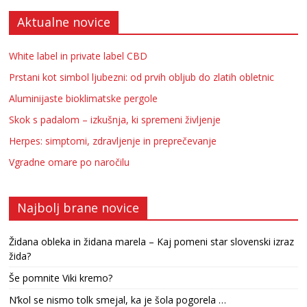
Aktualne novice
White label in private label CBD
Prstani kot simbol ljubezni: od prvih obljub do zlatih obletnic
Aluminijaste bioklimatske pergole
Skok s padalom – izkušnja, ki spremeni življenje
Herpes: simptomi, zdravljenje in preprečevanje
Vgradne omare po naročilu
Najbolj brane novice
Židana obleka in židana marela – Kaj pomeni star slovenski izraz
žida?
Še pomnite Viki kremo?
N’kol se nismo tolk smejal, ka je šola pogorela …