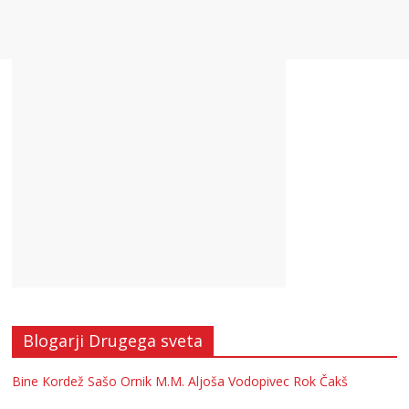
Blogarji Drugega sveta
Bine Kordež
Sašo Ornik
M.M.
Aljoša Vodopivec
Rok Čakš