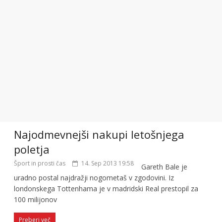
Najodmevnejši nakupi letošnjega
poletja
Šport in prosti čas
14. Sep 2013 19:58
Gareth Bale je
uradno postal najdražji nogometaš v zgodovini. Iz
londonskega Tottenhama je v madridski Real prestopil za
100 milijonov
Preberi več