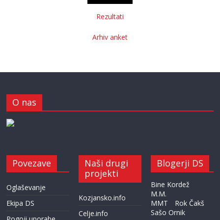
Rezultati
Arhiv anket
O nas
Povezave
Naši drugi
Blogerji DS
projekti
Bine Kordež
Oglaševanje
M.M.
Kozjansko.info
Ekipa DS
MMT
Rok Čakš
Sašo Ornik
Celje.info
Pogoji uporabe